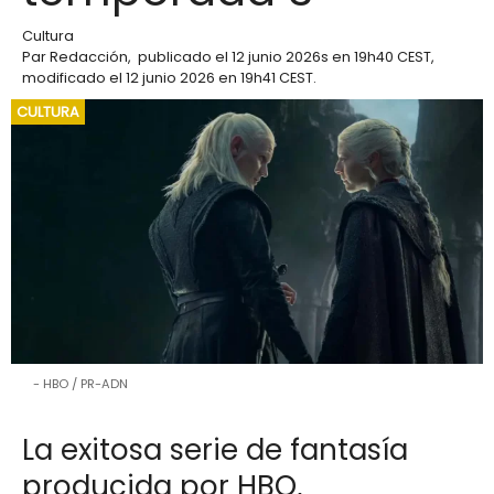
Cultura
Par
Redacción
,
publicado el
12 junio 2026
s en 19h40 CEST
,
modificado el 12 junio 2026 en 19h41 CEST
.
CULTURA
HBO / PR-ADN
La exitosa serie de fantasía
producida por HBO,