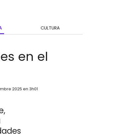
A
CULTURA
es en el
iembre 2025 en 3h01
e,
a
dades