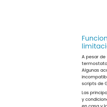
Funcio
limitac
A pesar de 
termostato 
Algunas acc
incompatible
scripts de 
Las princip
y condicion
en casa y l