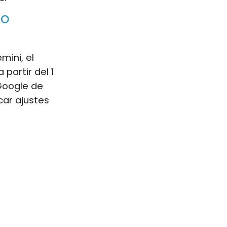
vo
ini, el
partir del 1
Google de
car ajustes