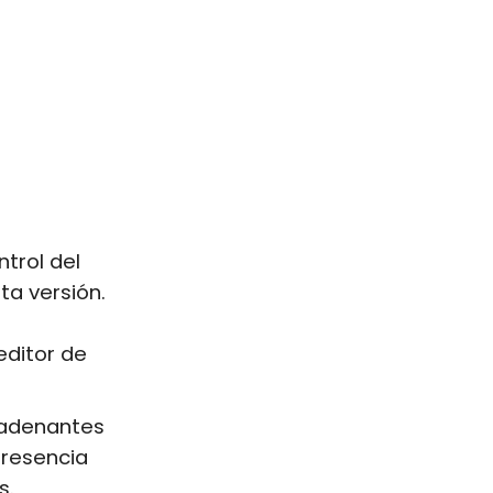
trol del
ta versión.
editor de
ncadenantes
presencia
s.