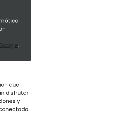
mótica.
on
Google
.
ión que
n disfrutar
ciones y
 conectada.