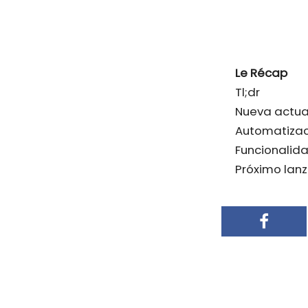
Le Récap
Tl;dr
Nueva actua
Automatizac
Funcionalid
Próximo lanz