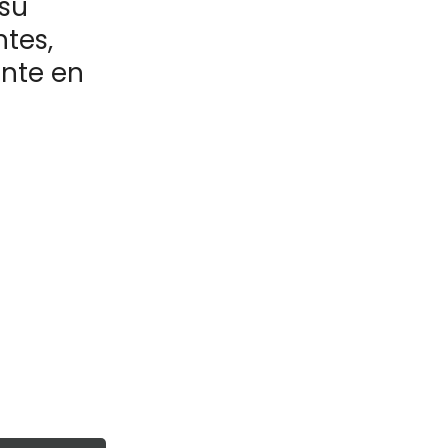
 su
ntes,
nte en