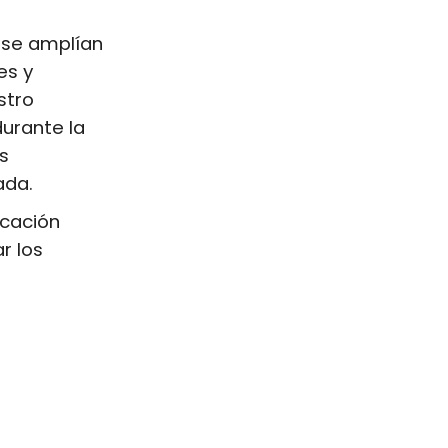
 se amplían
es y
stro
urante la
s
ada.
icación
r los