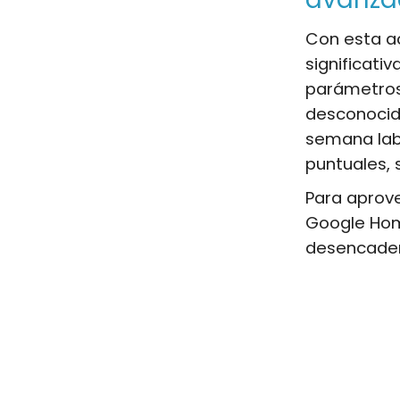
Con esta ac
significati
parámetros,
desconocido
semana lab
puntuales,
Para aprove
Google Hom
desencaden