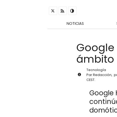
NOTICIAS
Google 
ámbito 
Tecnología
Par
Redacción
,
p
CEST
.
Google H
continú
domótic