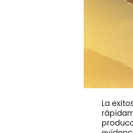
La exito
rápidam
producc
evidenci