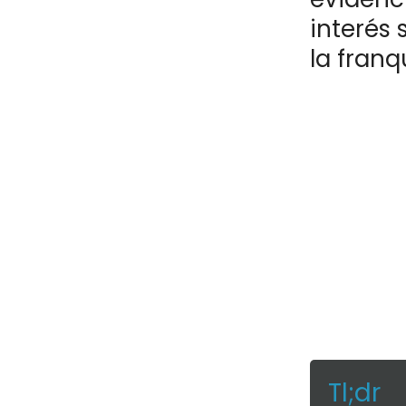
interés 
la franq
Tl;dr