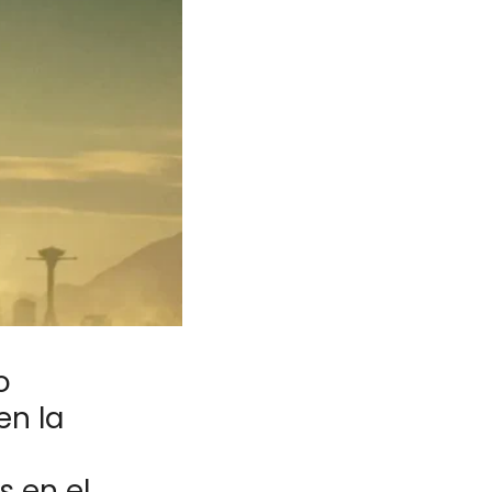
o
en la
s en el