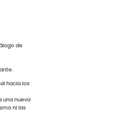
tálogo de
ante.
l hacia los
e
ra una nueva
smo ni las