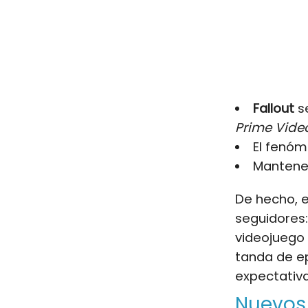
Fallout
se
Prime Vide
El fenóm
Mantener
De hecho, 
seguidores
videojuego 
tanda de ep
expectativ
Nuevos 