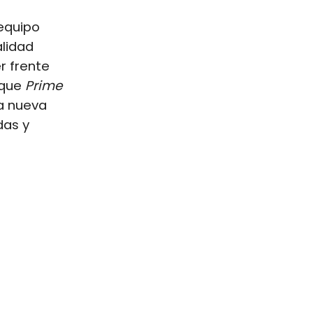
 equipo
alidad
r frente
 que
Prime
na nueva
das y