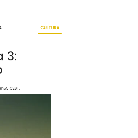
A
CULTURA
 3:
o
18h55 CEST
.