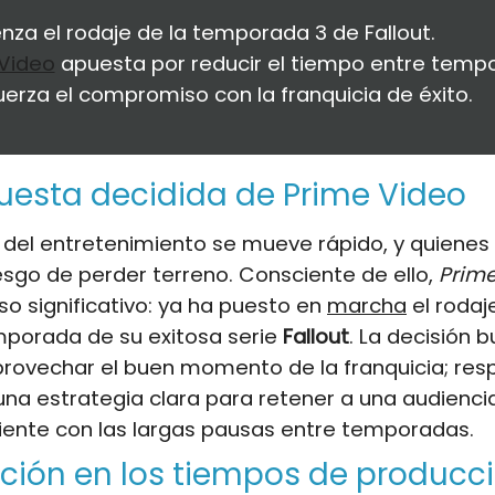
za el rodaje de la temporada 3 de Fallout.
Video
apuesta por reducir el tiempo entre temp
uerza el compromiso con la franquicia de éxito.
esta decidida de Prime Video
a del entretenimiento se mueve rápido, y quienes
iesgo de perder terreno. Consciente de ello,
Prime
o significativo: ya ha puesto en
marcha
el rodaj
mporada de su exitosa serie
Fallout
. La decisión 
rovechar el buen momento de la franquicia; re
na estrategia clara para retener a una audienci
ente con las largas pausas entre temporadas.
ción en los tiempos de producc