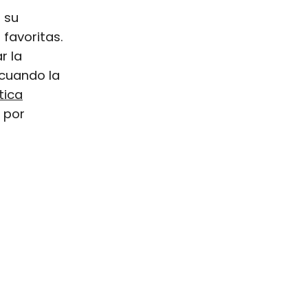
 su
 favoritas.
r la
cuando la
tica
 por