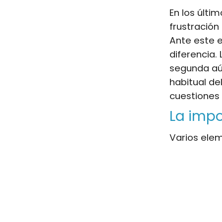
En los últ
frustración
Ante este 
diferencia
segunda aún
habitual de
cuestiones 
La impo
Varios elem