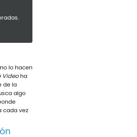
oradas.
 no lo hacen
 Video
ha
e de la
busca algo
sponde
a cada vez
ión