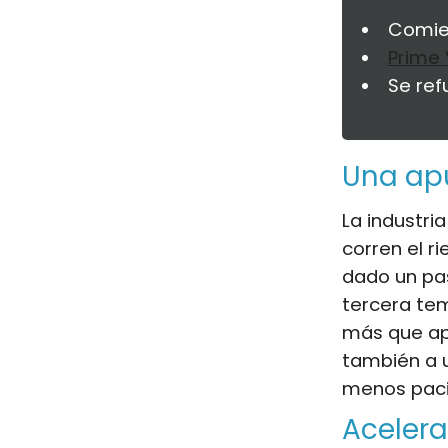
Comien
Prime 
Se ref
Una apu
La industri
corren el r
dado un pas
tercera te
más que ap
también a u
menos paci
Acelera