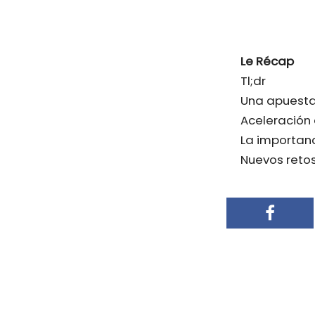
Le Récap
Tl;dr
Una apuesta
Aceleración 
La importanc
Nuevos retos