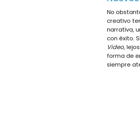
No obstante
creativo te
narrativa, 
con éxito. 
Video
, lej
forma de e
siempre ate