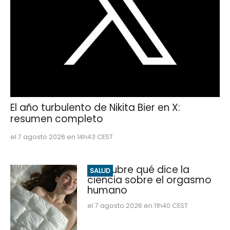
El año turbulento de Nikita Bier en X:
resumen completo
el 7 agosto 2026 en 14h43 CEST
Descubre qué dice la
SALUD
ciencia sobre el orgasmo
humano
el 7 agosto 2026 en 11h40 CEST