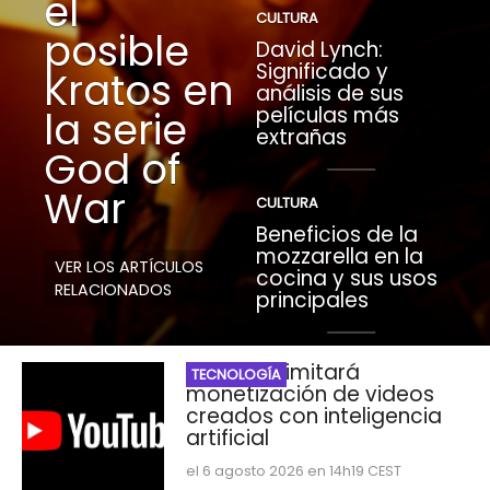
el
CULTURA
posible
David Lynch:
Significado y
Kratos en
análisis de sus
películas más
la serie
extrañas
God of
War
CULTURA
Beneficios de la
mozzarella en la
VER LOS ARTÍCULOS
cocina y sus usos
RELACIONADOS
principales
YouTube limitará
TECNOLOGÍA
monetización de videos
creados con inteligencia
artificial
el 6 agosto 2026 en 14h19 CEST