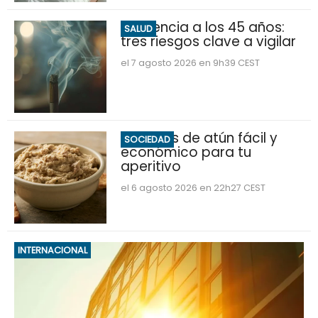
Demencia a los 45 años:
SALUD
tres riesgos clave a vigilar
el 7 agosto 2026 en 9h39 CEST
Hummus de atún fácil y
SOCIEDAD
económico para tu
aperitivo
el 6 agosto 2026 en 22h27 CEST
INTERNACIONAL