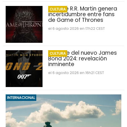
George R.R. Martin genera
CULTURA
incertidumbre entre fans
de Game of Thrones
el 6 agosto 2026 en 17h22 CEST
Nombre del nuevo James
CULTURA
Bond 2024: revelación
inminente
el 6 agosto 2026 en 16h21 CEST
INTERNACIONAL