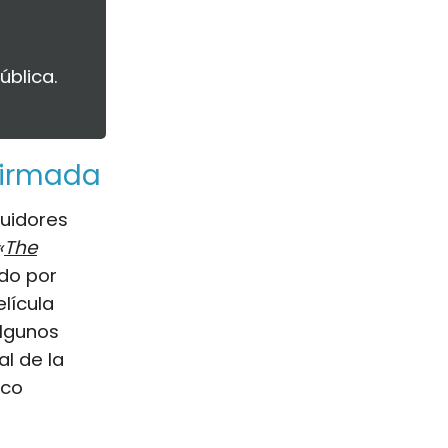
ública.
nfirmada
uidores
«
The
ado por
lícula
algunos
al de la
ico