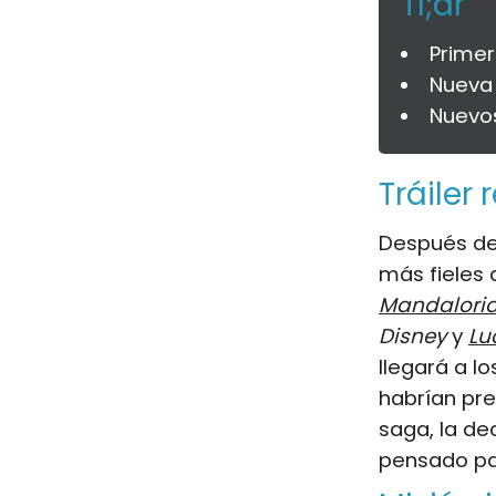
Tl;dr
Primer
Nueva 
Nuevos
Tráiler
Después de
más fieles
Mandalori
Disney
y
Lu
llegará a l
habrían pre
saga, la de
pensado par