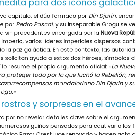
inédita para dos iconos galácti
vo capítulo, el dúo formado por
Din Djarin
, enca
e por
Pedro Pascal
, y su inseparable Grogu se v
ea sin precedentes encargada por la
Nueva Repúb
l Imperio, varios líderes imperiales dispersos con
la paz galáctica. En este contexto, las autorid
s solicitan ayuda a estos dos héroes, símbolos d
í lo resume el propio argumento oficial:
«La Nuev
a proteger todo por lo que luchó la Rebelión, r
 cazarrecompensas mandaloriano Din Djarin y su
rogu.»
rostros y sorpresas en el avanc
opta por no revelar detalles clave sobre el argume
 numerosos guiños pensados para cautivar a los
 icónico Razor Crest luce renovado y hacen acto 