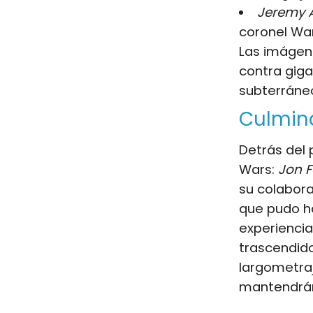
Jeremy A
coronel Wa
Las imágen
contra gig
subterráne
Culmina
Detrás del 
Wars:
Jon 
su colabora
que pudo h
experiencia
trascendido
largometraj
mantendrán