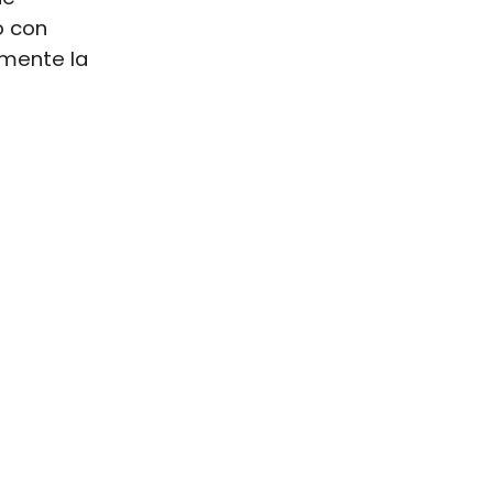
o con
amente la