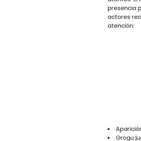
presencia 
actores re
atención:
Aparició
Grogu ju