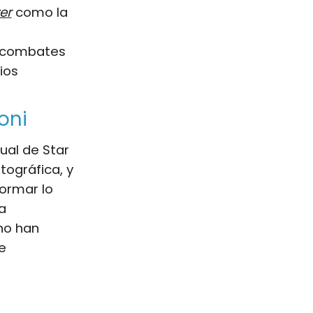
er
como la
n combates
ios
oni
ual de Star
tográfica, y
formar lo
a
no han
e