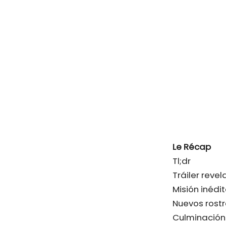
Le Récap
Tl;dr
Tráiler reve
Misión inédi
Nuevos rostr
Culminación 