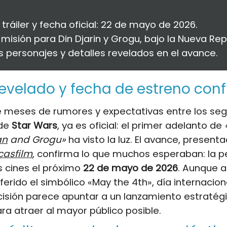
 tráiler y fecha oficial: 22 de mayo de 2026.
misión para Din Djarin y Grogu, bajo la Nueva Rep
 personajes y detalles revelados en el avance.
 revelado y fecha de estreno co
 meses de rumores y expectativas entre los seg
 de
Star Wars
, ya es oficial: el primer adelanto de
an
and Grogu»
ha visto la luz. El avance, present
casfilm
, confirma lo que muchos esperaban: la pe
os cines el próximo
22 de mayo de 2026
. Aunque 
ferido el simbólico «May the 4th», día internacion
cisión parece apuntar a un lanzamiento estratég
a atraer al mayor público posible.