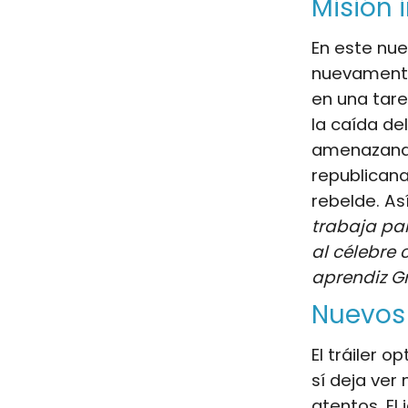
Misión 
En este nue
nuevament
en una tar
la caída de
amenazando 
republicana
rebelde. As
trabaja par
al célebre
aprendiz G
Nuevos 
El tráiler 
sí deja ver
atentos. El