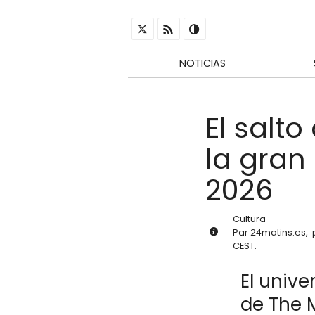
NOTICIAS
El salt
la gran
2026
Cultura
Par
24matins.es
,
CEST
.
El unive
de The M