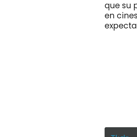
que su p
en cine
expectat