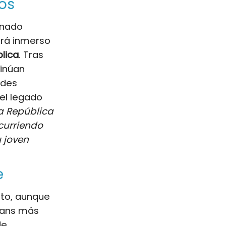
cos
rnado
erá inmerso
lica
. Tras
tinúan
ades
el legado
a República
ecurriendo
 joven
e
nto, aunque
 fans más
de