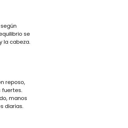
r según
quilibrio se
y la cabeza.
en reposo,
 fuertes.
ludo, manos
 diarias.