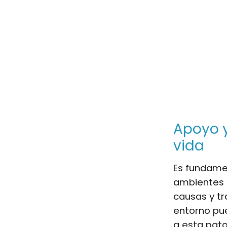
Apoyo y
vida
Es fundamen
ambientes c
causas y tr
entorno pu
a esta pato