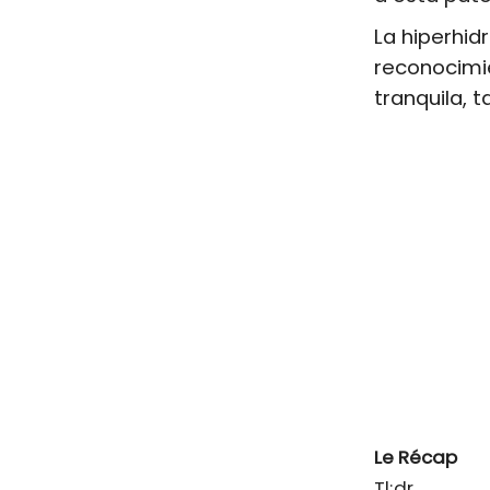
La hiperhid
reconocimie
tranquila, 
Le Récap
Tl;dr