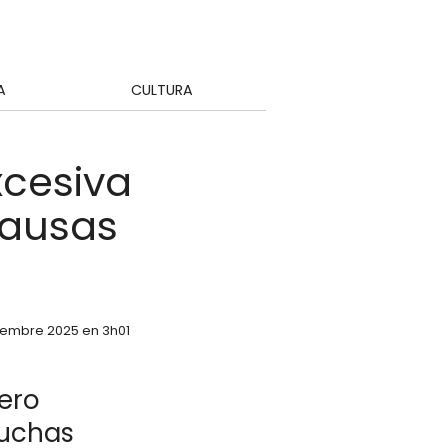
A
CULTURA
xcesiva
causas
tiembre 2025 en 3h01
uero
muchas