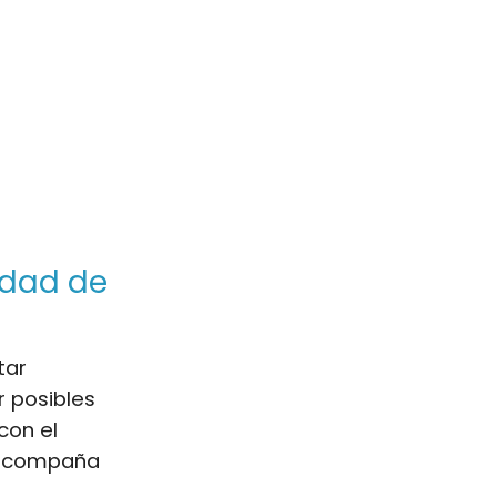
idad de
tar
r posibles
con el
 acompaña