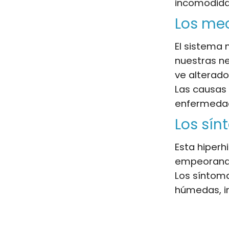
incomodidad
Los mec
El sistema 
nuestras ne
ve alterado
Las causas
enfermeda
Los sí
Esta hiperh
empeorand
Los síntoma
húmedas, ir