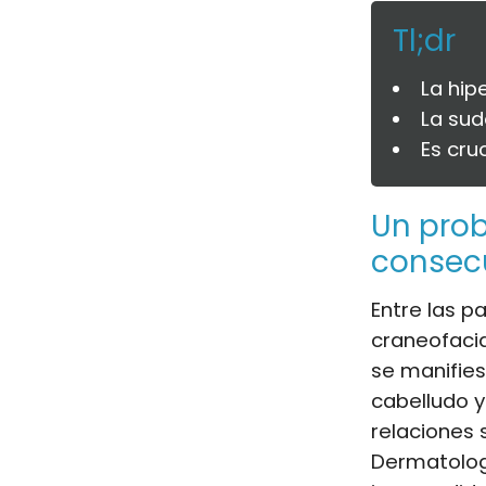
Tl;dr
La hip
La sud
Es cru
Un prob
consec
Entre las p
craneofacia
se manifies
cabelludo y
relaciones 
Dermatology