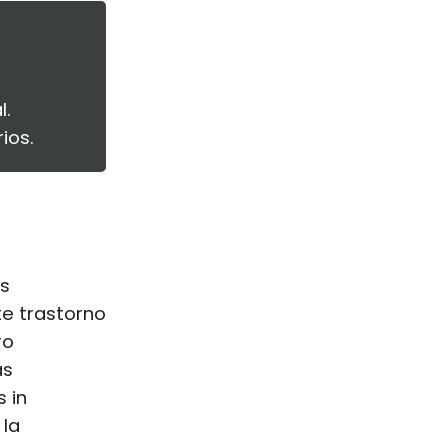
l.
ios.
is
te trastorno
ro
as
 in
 la