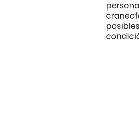
persona
craneofa
posible
condici