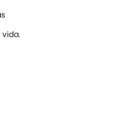
as
 vida.