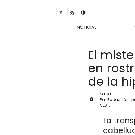
NOTICIAS
El mist
en rost
de la hi
Salud
Par
Redacción
,
p
CEST
.
La trans
cabellu