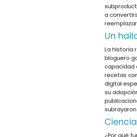
subproduct
a convertir
reemplazar 
Un hall
La historia
bloguero g
capacidad 
recetas co
digital esp
su adopción
publicacion
subrayaron
Ciencia
¿Por qué fu