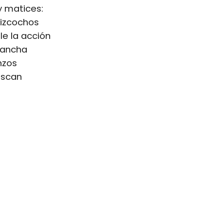
y matices:
bizcochos
le la acción
evancha
nzos
uscan