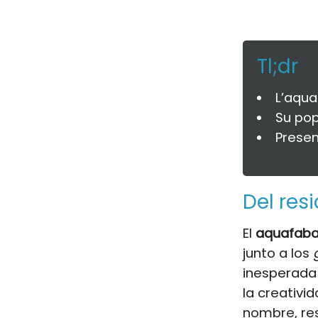
Tl;dr
L’aqua
Su pop
Presen
Del res
El
aquafab
junto a los
inesperada 
la creativ
nombre, res