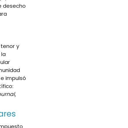
e desecho
ara
 tenor y
 la
ular
omunidad
 e impulsó
ífico:
ournal
,
ares
ompuesto