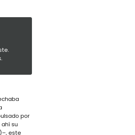
ste.
.
sechaba
a
pulsado por
 ahí su
)–, este