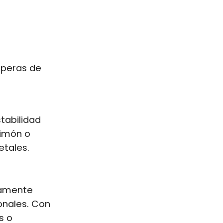
operas de
tabilidad
limón o
etales.
camente
onales. Con
s o