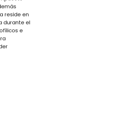
además
a reside en
a durante el
fílicos e
ura
der