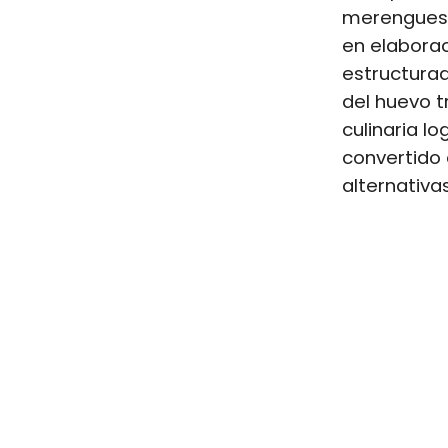
merengues c
en elabora
estructurad
del huevo tr
culinaria l
convertido 
alternativa