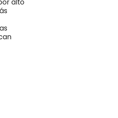
or alto
ás
vas
scan