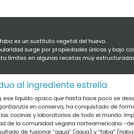
faba es un sustituto vegetal del huevo.
ularidad surge por propiedades únicas y bajo co
ta límites en algunas recetas muy estructuradas
iduo al ingrediente estrella
a
, ese líquido opaco que hasta hace poco se de
garbanzos
en conserva, ha conquistado de form
las cocinas y laboratorios de todo el mundo. Im
idad de la comunidad vegana norteamericana –de
ultado de fusionar “aqua” (
agua
) y “faba” (haba