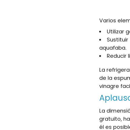
Varios ele
Utilizar 
Sustitui
aquafaba.
Reducir 
La refriger
de la espu
vinagre fac
Aplauso
La dimensi
gratuito, h
él es posib