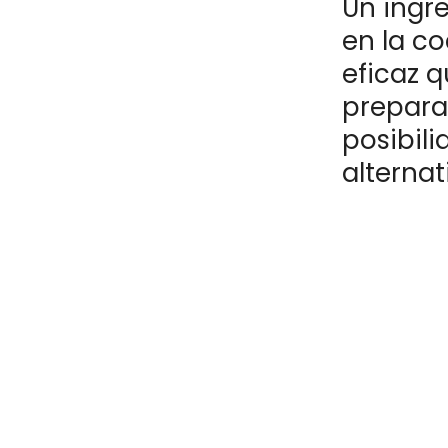
Un ingr
en la c
eficaz q
prepara
posibil
alternat