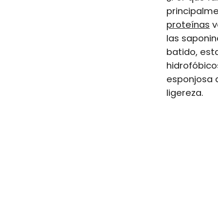
principalm
proteínas
v
las saponin
batido, est
hidrofóbic
esponjosa q
ligereza.