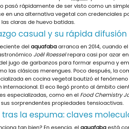
o pasó rápidamente de ser visto como un simpl
se en una alternativa vegetal con credenciales p
las claras de huevo batidas.
azgo casual y su rápida difusión
 reciente del
aquafaba
arranca en 2014, cuando el
astronómico
Joël Roessel
repara casi por azar en
del jugo de garbanzos para formar espuma y em
mo las clásicas merengues. Poco después, la c
ecializada en cocina vegetal bautizó el fenómeno
 internacional. El eco llegó pronto al ámbito cient
es especializadas, como en el
Food Chemistry J
 sus sorprendentes propiedades tensioactivas.
 tras la espuma: claves molecul
nciona tan bien? En esencia, el
aquafaba
está c