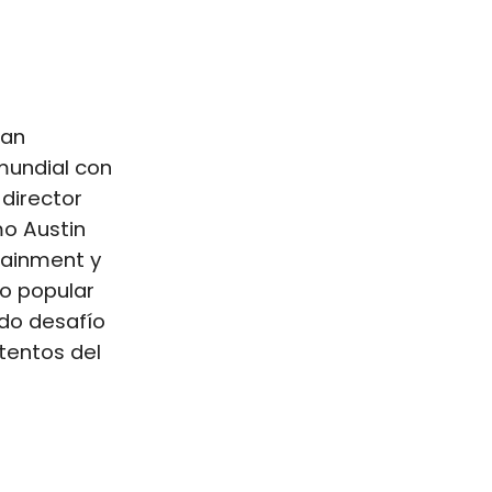
han
 mundial con
 director
o Austin
tainment y
to popular
ado desafío
tentos del