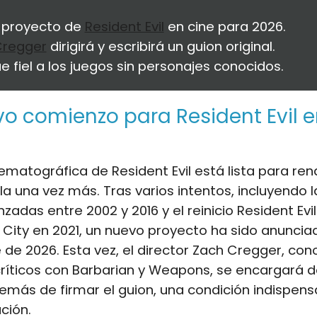
 proyecto de
Resident Evil
en cine para 2026.
Cregger
dirigirá y escribirá un guion original.
e fiel a los juegos sin personajes conocidos.
o comienzo para Resident Evil e
ematográfica de Resident Evil está lista para ren
la una vez más. Tras varios intentos, incluyendo l
anzadas entre 2002 y 2016 y el reinicio Resident Ev
City en 2021, un nuevo proyecto ha sido anuncia
de 2026. Esta vez, el director Zach Cregger, con
críticos con Barbarian y Weapons, se encargará d
demás de firmar el guion, una condición indispen
ción.