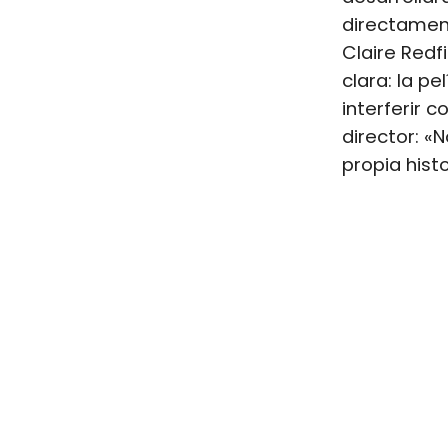
directamen
Claire Redf
clara: la p
interferir 
director: «
propia hist