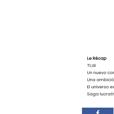
Le Récap
Tl;dr
Un nuevo com
Una ambición
El universo 
Saga lucrati