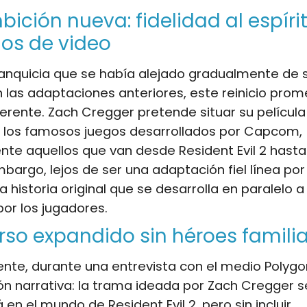
ición nueva: fidelidad al espíri
gos de video
anquicia que se había alejado gradualmente de 
n las adaptaciones anteriores, este reinicio prom
erente. Zach Cregger pretende situar su película
e los famosos juegos desarrollados por Capcom,
te aquellos que van desde Resident Evil 2 hasta
embargo, lejos de ser una adaptación fiel línea por 
 historia original que se desarrolla en paralelo 
or los jugadores.
erso expandido sin héroes famili
te, durante una entrevista con el medio Polygon
ón narrativa: la trama ideada por Zach Cregger s
 en el mundo de Resident Evil 2, pero sin incluir