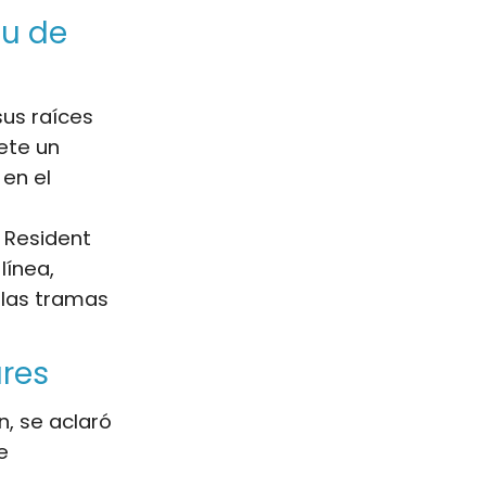
tu de
sus raíces
ete un
 en el
 Resident
línea,
a las tramas
ares
, se aclaró
e