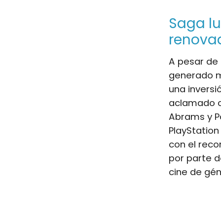
Saga lu
renova
A pesar de l
generado má
una inversi
aclamado c
Abrams y Pa
PlayStation
con el reco
por parte 
cine de gén