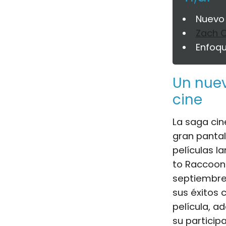
Nuevo
Zach 
Enfoqu
Un nuev
cine
La saga cin
gran pantal
películas l
to Raccoon 
septiembre 
sus éxitos 
película, a
su participa