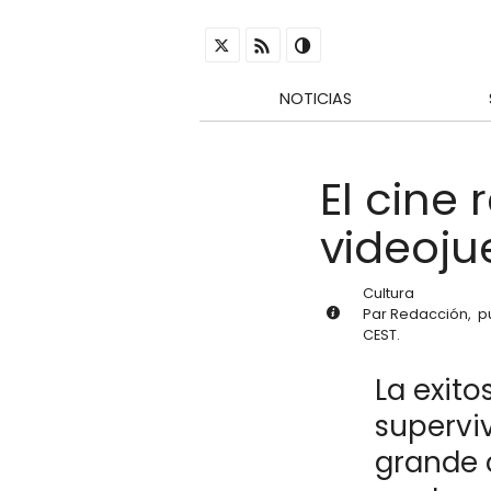
NOTICIAS
El cine
videoju
Cultura
Par
Redacción
,
p
CEST
.
La exito
superviv
grande 