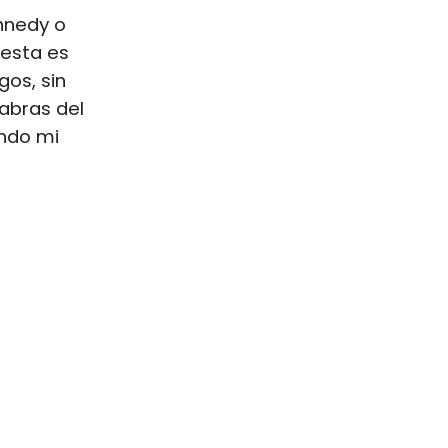
nnedy o
uesta es
gos, sin
labras del
ando mi