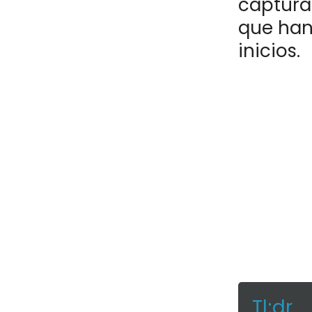
capturar
que han
inicios.
Tl;dr