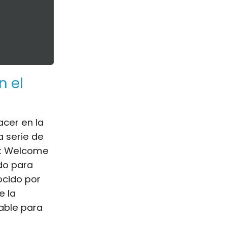
n el
acer en la
a serie de
il: Welcome
do para
ocido por
e la
sable para