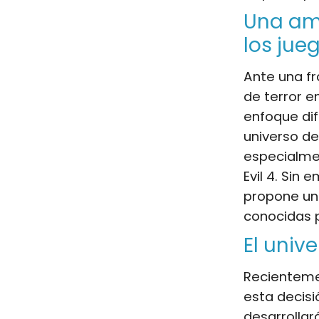
Una amb
los jue
Ante una fr
de terror e
enfoque dif
universo d
especialmen
Evil 4. Sin 
propone una
conocidas p
El univ
Recientemen
esta decisi
desarrollará