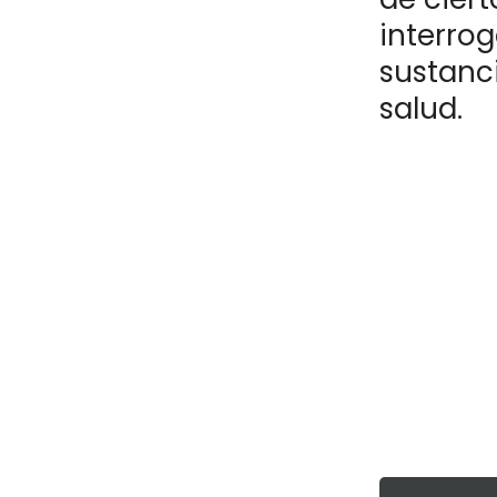
interrog
sustanci
salud.