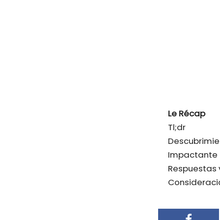
Le Récap
Tl;dr
Descubrimie
Impactante 
Respuestas v
Consideracio