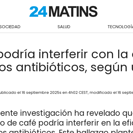
SOCIEDAD
SALUD
TECNOLOGÍ
podría interferir con la
tos antibióticos, según
.
ublicado el
16 septiembre 2025
s en 4h02 CEST
, modificado el 16 sep
iente investigación ha revelado qu
de café podría interferir en la ef
os antibióticos. Este hallazgo plan