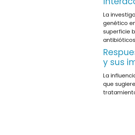
interac
La investig
genético en
superficie 
antibióticos
Respues
y sus i
La influenci
que sugiere
tratamiento