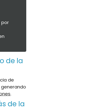
 por
en
o de la
acia de
i, generando
iones
.
s de la