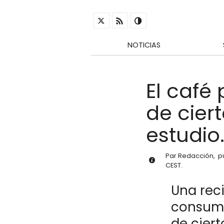
NOTICIAS
El café 
de cier
estudio
Par
Redacción
,
p
CEST
.
Una rec
consumo 
de ciert