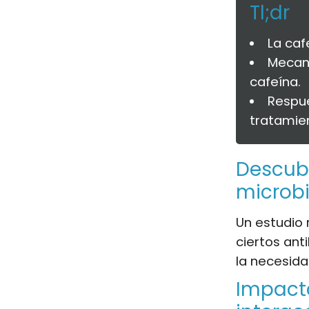
Tl;dr
La caf
Mecani
cafeína.
Respue
tratamie
Descubr
microbi
Un estudio 
ciertos ant
la necesida
Impact