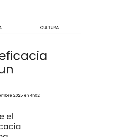
A
CULTURA
 eficacia
 un
tiembre 2025 en 4h02
e el
icacia
tea