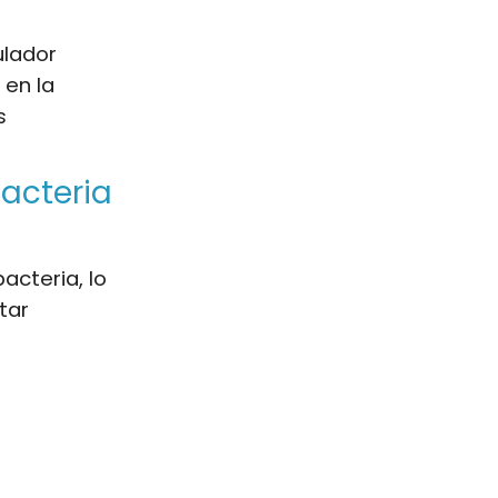
ulador
en la
s
bacteria
bacteria, lo
tar