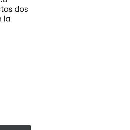
stas dos
 la