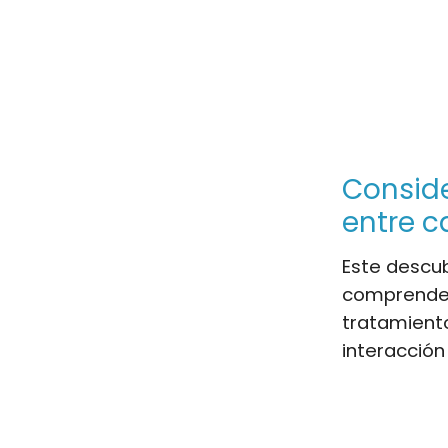
Conside
entre c
Este descub
comprender
tratamient
interacción 