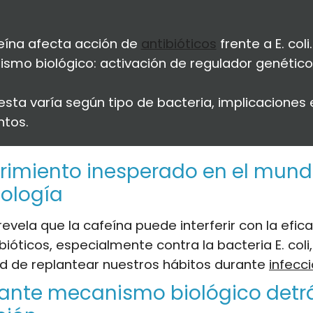
eína afecta acción de
antibióticos
frente a E. coli.
smo biológico: activación de regulador genético
sta varía según tipo de bacteria, implicaciones 
ntos.
imiento inesperado en el mund
ología
revela que la cafeína puede interferir con la efic
ibióticos, especialmente contra la bacteria E. col
d de replantear nuestros hábitos durante
infecc
ante mecanismo biológico detrá