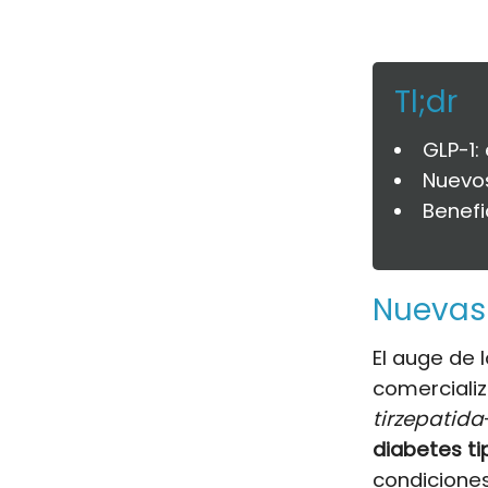
Tl;dr
GLP-1:
Nuevos
Benefi
Nuevas 
El auge de
comerciali
tirzepatida
diabetes ti
condiciones