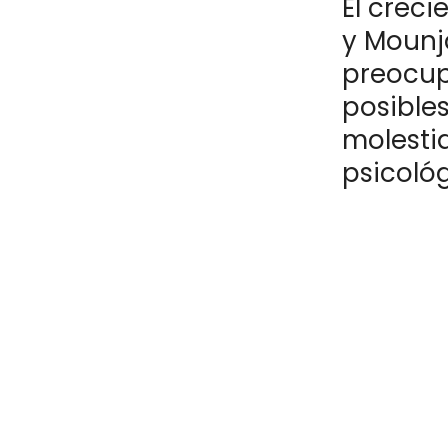
El crec
y Mounj
preocup
posible
molestia
psicoló