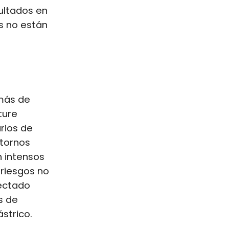
ultados en
s no están
 más de
ture
rios de
tornos
n intensos
 riesgos no
ectado
s de
strico.