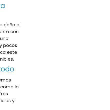
ta
e daño al
ente con
 una
uy pocos
ica este
nibles.
 todo
lemas
s como la
Tras
icios y