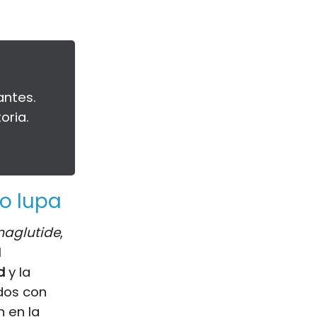
antes.
oria.
o lupa
aglutide
,
l
d
y la
dos con
n en la