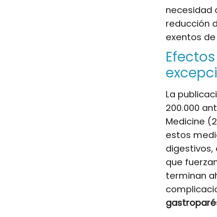
necesidad d
reducción 
exentos de
Efectos
excepc
La publicac
200.000 ant
Medicine (2
estos medi
digestivos,
que fuerzan
terminan a
complicac
gastroparé