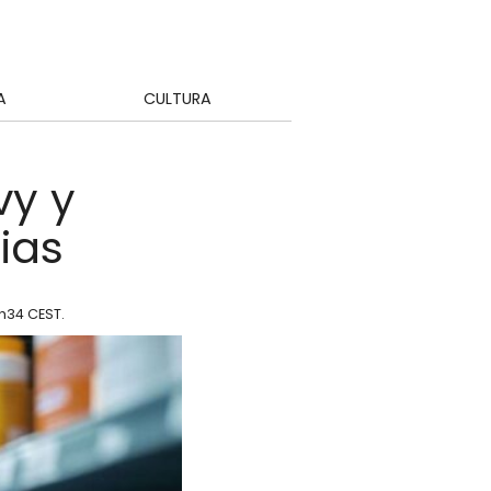
A
CULTURA
vy y
ias
1h34 CEST
.