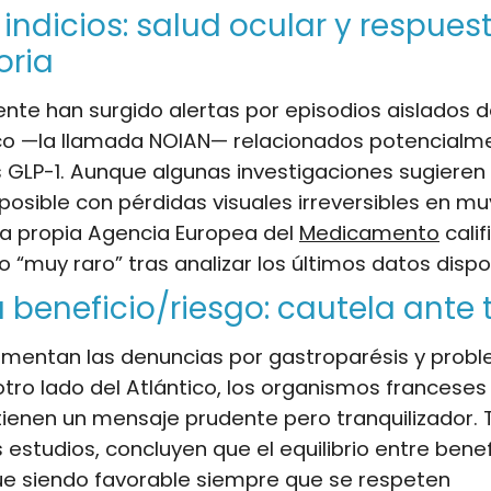
indicios: salud ocular y respues
oria
te han surgido alertas por episodios aislados d
ico —la llamada NOIAN— relacionados potencialm
s GLP-1. Aunque algunas investigaciones sugieren
posible con pérdidas visuales irreversibles en m
la propia Agencia Europea del
Medicamento
calif
 “muy raro” tras analizar los últimos datos dispo
 beneficio/riesgo: cautela ante
umentan las denuncias por gastroparésis y prob
 otro lado del Atlántico, los organismos francese
enen un mensaje prudente pero tranquilizador. 
 estudios, concluyen que el equilibrio entre benef
ue siendo favorable siempre que se respeten