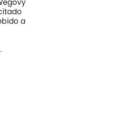
 Wegovy
citado
ebido a
.