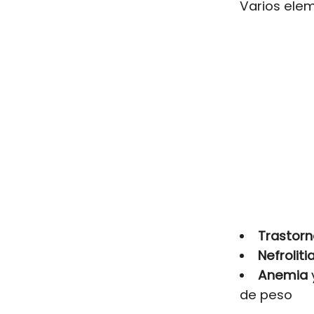
Varios ele
Trastorn
Nefroliti
Anemia
y
de peso