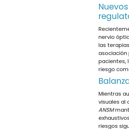
Nuevos 
regulat
Recientemen
nervio ópt
las terapia
asociación 
pacientes, 
riesgo como
Balanza
Mientras a
visuales al
ANSM
manti
exhaustivos
riesgos sig