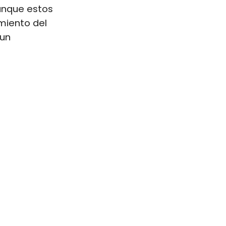
unque estos
miento del
 un