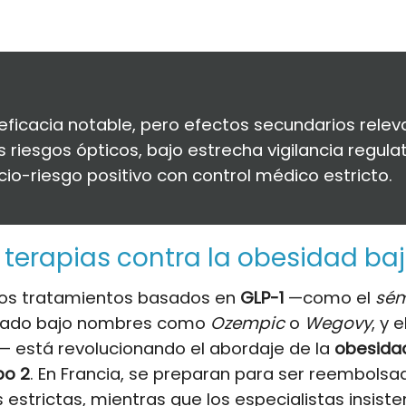
 eficacia notable, pero efectos secundarios relev
 riesgos ópticos, bajo estrecha vigilancia regulat
cio-riesgo positivo con control médico estricto.
terapias contra la obesidad baj
 los tratamientos basados en
GLP-1
—como el
sém
zado bajo nombres como
Ozempic
o
Wegovy
, y e
— está revolucionando el abordaje de la
obesida
po 2
. En Francia, se preparan para ser reembolsa
 estrictas, mientras que los especialistas insiste