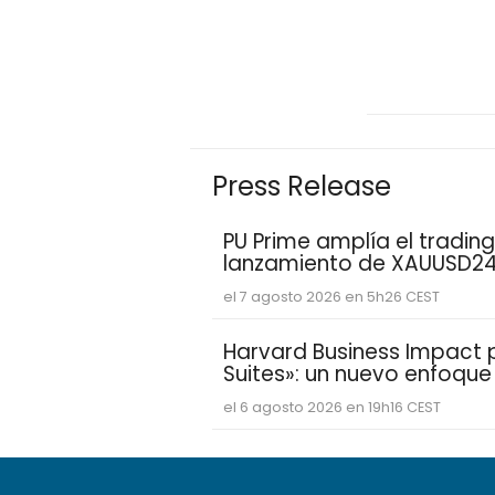
Press Release
PU Prime amplía el trading
lanzamiento de XAUUSD2
el 7 agosto 2026 en 5h26 CEST
Harvard Business Impact pr
Suites»: un nuevo enfoqu
estudiantes aprenden y de
el 6 agosto 2026 en 19h16 CEST
competencias personales 
demandan las empresas