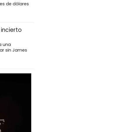
nes de dólares
incierto
 a una
uar sin James