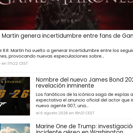
. Martin genera incertidumbre entre fans de Ga
e R.R. Martin ha vuelto a generar incertidumbre entre los segu
es, provocando nuevas especulaciones sobre...
6 en 17h22 CEST
Nombre del nuevo James Bond 20
revelación inminente
Los fanáticos de la icónica saga de espías
expectativa el anuncio oficial del actor que i
nuevo agente 007, una...
el 6 agosto 2026 en 16h21 CEST
Marine One de Trump: investigació
incidente aéreo en Washington