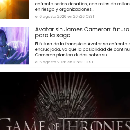
enfrenta serios desafíos, con miles de millo
en riesgo y organizaciones...
el 6 agosto 2026 en 20h26 CEST
Avatar sin James Cameron: futuro 
para la saga
El futuro de la franquicia Avatar se enfrenta
encrucijada, ya que la posibilidad de contin
Cameron plantea dudas sobre su...
el 6 agosto 2026 en 18h23 CEST