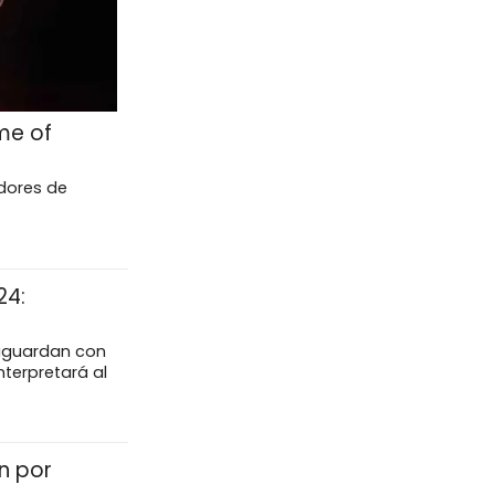
me of
idores de
24:
 aguardan con
nterpretará al
n por