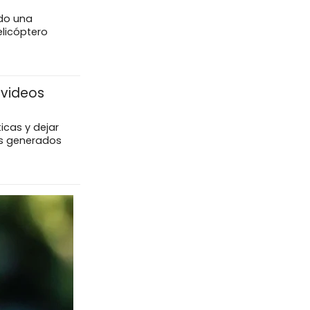
do una
elicóptero
 videos
icas y dejar
eos generados