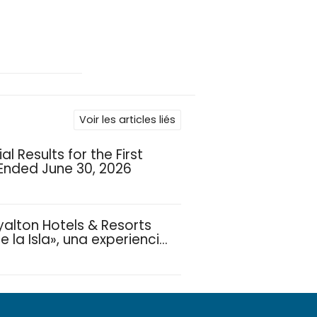
Voir les articles liés
l Results for the First
 Ended June 30, 2026
yalton Hotels & Resorts
 la Isla», una experiencia
ias