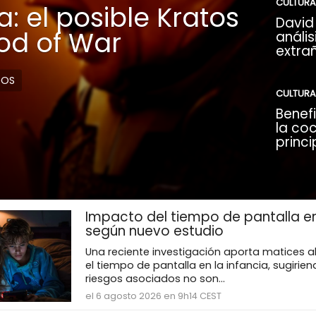
CULTURA
: el posible Kratos
David 
God of War
anális
extra
DOS
CULTURA
Benefi
la coc
princi
Impacto del tiempo de pantalla en
según nuevo estudio
Una reciente investigación aporta matices a
el tiempo de pantalla en la infancia, sugirie
riesgos asociados no son...
el 6 agosto 2026 en 9h14 CEST