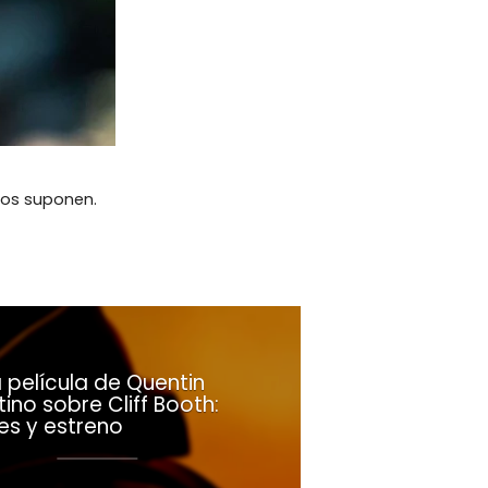
hos suponen.
 película de Quentin
ino sobre Cliff Booth:
es y estreno