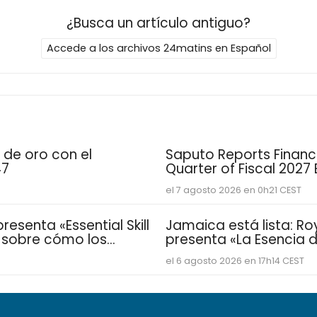
¿Busca un artículo antiguo?
Accede a los archivos 24matins en Español
 de oro con el
Saputo Reports Financia
47
Quarter of Fiscal 2027
el 7 agosto 2026 en 0h21 CEST
esenta «Essential Skill
Jamaica está lista: Ro
e sobre cómo los
presenta «La Esencia de
sarrollan las
vacacional para famil
el 6 agosto 2026 en 17h14 CEST
distintivas que