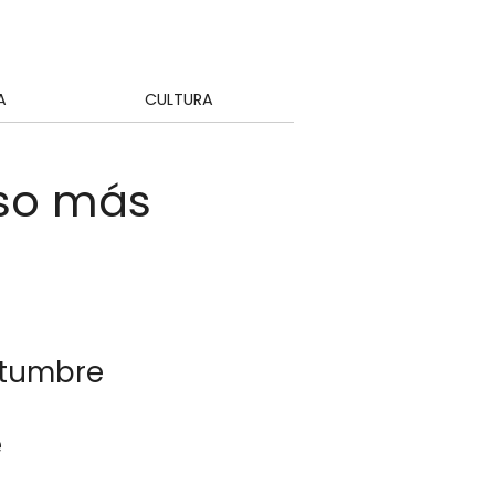
A
CULTURA
oso más
stumbre
e