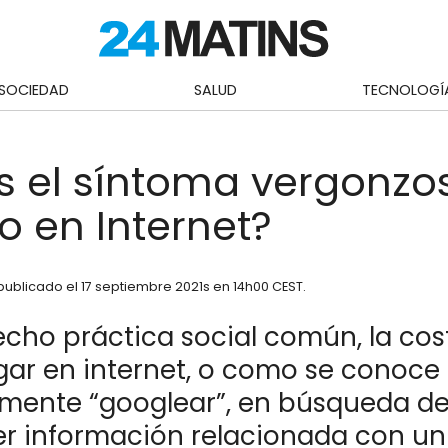
SOCIEDAD
SALUD
TECNOLOGÍ
s el síntoma vergonz
 en Internet?
publicado el
17 septiembre 2021
s en 14h00 CEST
.
echo práctica social común, la co
gar en internet, o como se conoce
mente “googlear”, en búsqueda d
er información relacionada con un