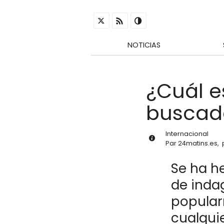
NOTICIAS
¿Cuál e
buscado
Internacional
Par
24matins.es
,
Se ha h
de inda
popular
cualqui