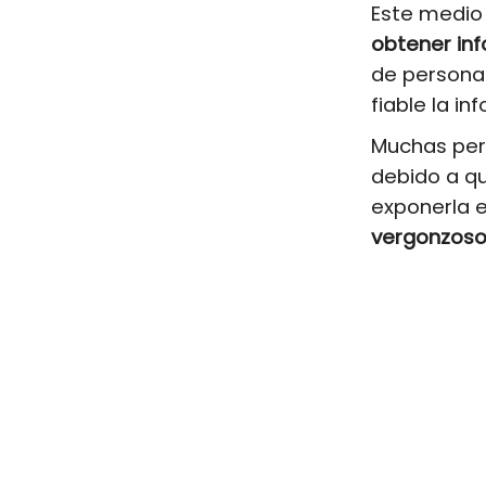
Este medio
obtener in
de personas
fiable la in
Muchas per
debido a q
exponerla e
vergonzoso