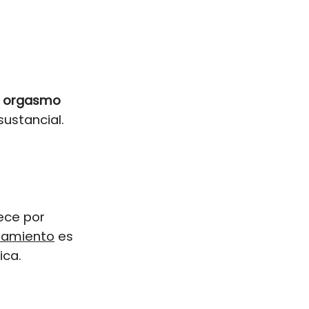
 y orgasmo
sustancial.
ece por
tamiento
es
ica.