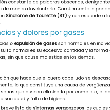
sión constante de palabras obscenas, denigrante
s de manera involuntaria. Comúnmente la pade
con
Síndrome de Tourette (ST)
y corresponde a la
.
ncias y dolores por gases
ncias o
expulsión de gases
son normales en indivi
esulta normal es su excesiva cantidad y la forma
las, sin que cause molestias en los demás.
ción que hace que el cuero cabelludo se descasc
ente, lo que constituye una causa de vergüenza
sonas que buscan eliminarla por completo, al da
e suciedad y falta de higiene.
 breve lista de
síntomas vergonzosos
los cuales 