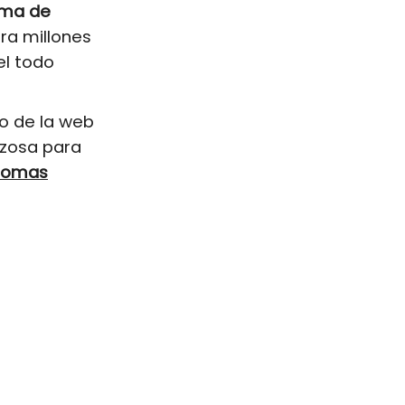
rma de
ra millones
el todo
o de la web
nzosa para
tomas