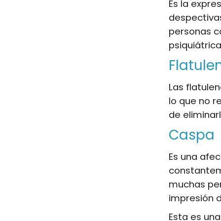
Es la expre
despectiva
personas 
psiquiátrica
Flatule
Las flatule
lo que no r
de eliminar
Caspa
Es una afec
constantem
muchas per
impresión d
Esta es una