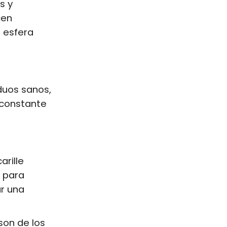
s y
cen
 esfera
duos sanos,
 constante
arille
 para
r una
son de los