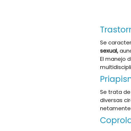
Trasto
Se caracte
sexual,
aunq
El manejo d
multidiscipl
Priapi
Se trata d
diversas ci
netamente h
Coprola