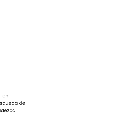
r en
squeda
de
adezca.