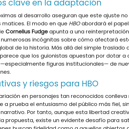
s clave en la adaptación
ximas al desarrollo aseguran que este ajuste no 
 matices. El modo en que
HBO
abordará el papel 
de
Cornelius Fudge
apunta a una reinterpretación
e numerosas incógnitas sobre cómo afectará est
lobal de la historia. Más allá del simple traslado 
, parece que los guionistas apuestan por dotar a 
—especialmente figuras institucionales— de nue
nes.
tivas y riesgos para HBO
ariación en personajes tan reconocidos conlleva 
e a prueba el entusiasmo del público más fiel, s
io narrativo. Por tanto, aunque esta libertad creat
la propuesta, existe un evidente desafío para sa
enes buscan fidelidad como a aquellos abiertos 