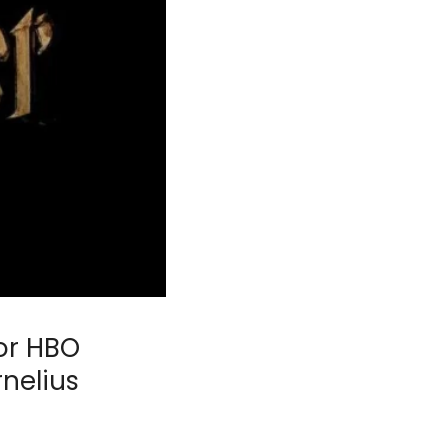
or HBO
nelius