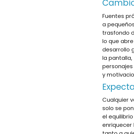
Cambio
Fuentes pró
a pequeños
trasfondo 
lo que abr
desarrollo g
la pantalla
personajes 
y motivacio
Expecta
Cualquier v
solo se pon
el equilibr
enriquecer 
tanto a qui