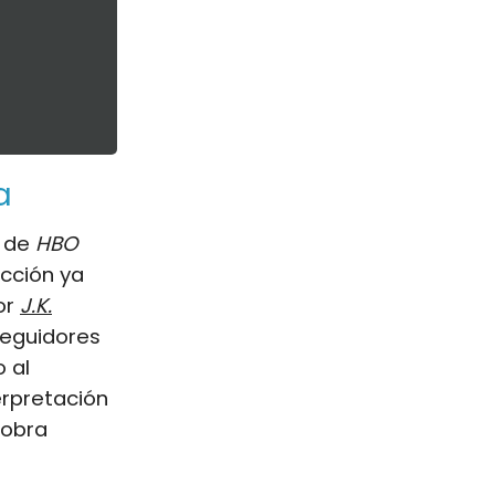
a
e de
HBO
ucción ya
or
J.K.
seguidores
 al
terpretación
 obra