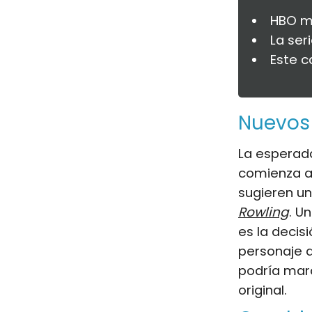
HBO mo
La seri
Este c
Nuevos 
La esperad
comienza a 
sugieren un
Rowling
. U
es la decis
personaje 
podría marc
original.