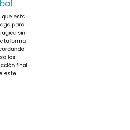
bal
r que esta
uego para
mágico sin
lataforma
ecordando
so los
acción final
de este