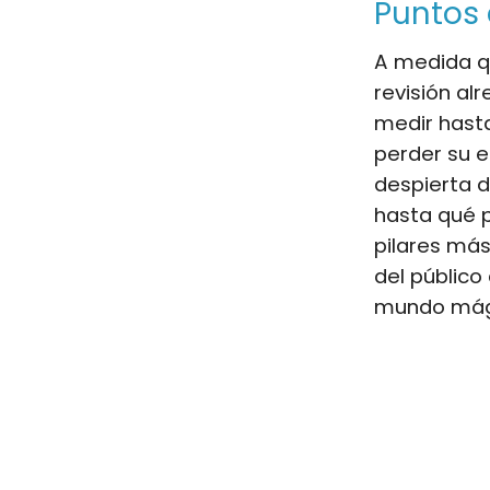
Puntos 
A medida qu
revisión al
medir hasta
perder su e
despierta d
hasta qué p
pilares más
del público
mundo mágic