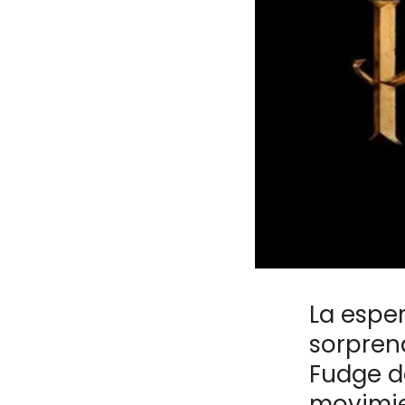
La espe
sorprend
Fudge d
movimie