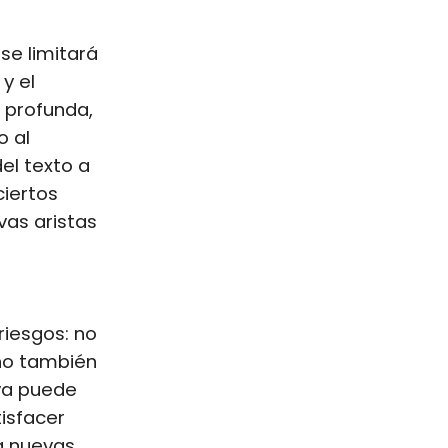
se limitará
y el
 profunda,
o al
del texto a
ciertos
vas aristas
riesgos: no
ino también
iva puede
tisfacer
a nuevas