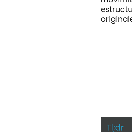
estructu
original
Tl;dr