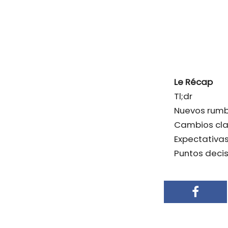
Le Récap
Tl;dr
Nuevos rumb
Cambios cla
Expectativas
Puntos deci