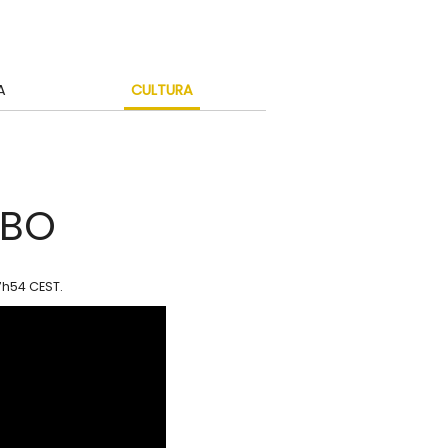
A
CULTURA
HBO
17h54 CEST
.