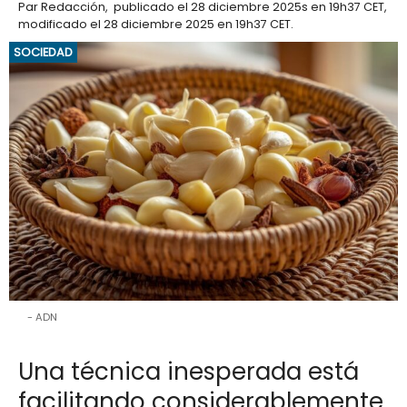
Par
Redacción
,
publicado el
28 diciembre 2025
s en 19h37 CET
,
modificado el 28 diciembre 2025 en 19h37 CET
.
SOCIEDAD
ADN
Una técnica inesperada está
facilitando considerablemente