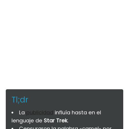
Tl;dr
La
publicidad
influía hasta en el
lenguaje de
Star Trek
.
Censuraron la palabra «camel» por