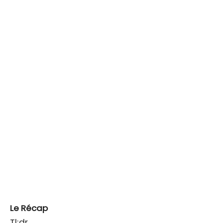
Le Récap
Tl;dr