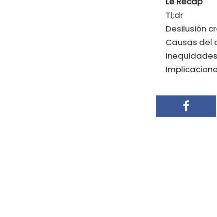
Le Récap
Tl;dr
Desilusión 
Causas del
Inequidades 
Implicacione