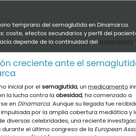
ono temprano del semaglutida en Dinamarca.
s: coste, efectos secundarios y perfil del pacient
cacia depende de la continuidad del
tratamiento
.
ión creciente ante el semagluti
rca
o inicial por el
semaglutida
, un
medicamento
in
n la lucha contra la
obesidad
, ha comenzado a
rse en
Dinamarca
. Aunque su llegada fue recibi
impulsada por la amplia cobertura mediática y l
e diversas celebridades, una reciente investigac
 durante el último congreso de la
European Asso