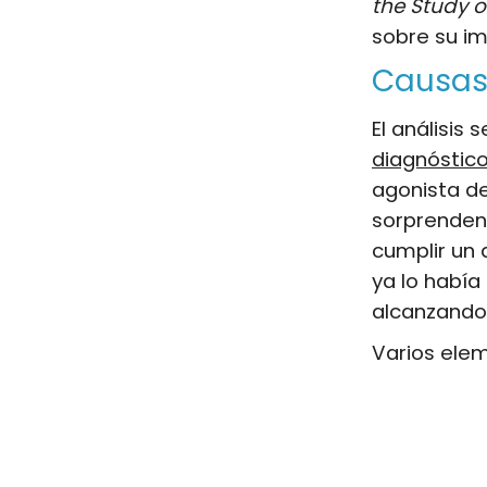
the Study o
sobre su im
Causas
El análisis
diagnóstic
agonista de
sorprendent
cumplir un 
ya lo había
alcanzando
Varios elem