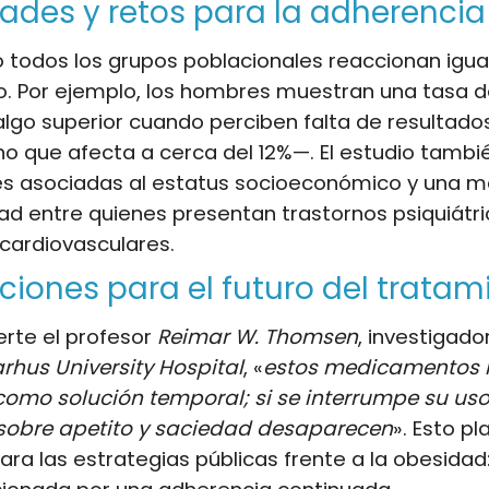
ades y retos para la adherencia
todos los grupos poblacionales reaccionan igual
o. Por ejemplo, los hombres muestran una tasa 
go superior cuando perciben falta de resultados
o que afecta a cerca del 12%—. El estudio tambi
es asociadas al estatus socioeconómico y una m
dad entre quienes presentan trastornos psiquiátri
cardiovasculares.
ciones para el futuro del tratam
rte el profesor
Reimar W. Thomsen
, investigador
rhus University Hospital
, «
estos medicamentos 
omo solución temporal; si se interrumpe su uso,
 sobre apetito y saciedad desaparecen
». Esto p
para las estrategias públicas frente a la obesidad: