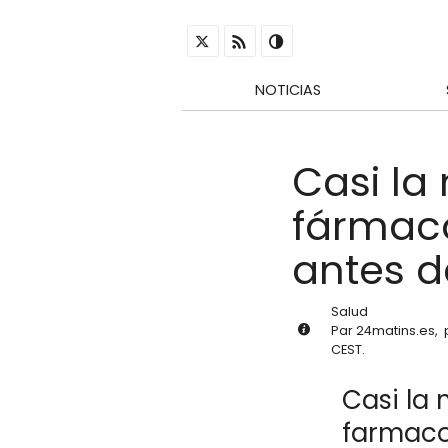
NOTICIAS
Casi la
fármaco
antes d
Salud
Par
24matins.es
,
CEST
.
Casi la 
farmaco