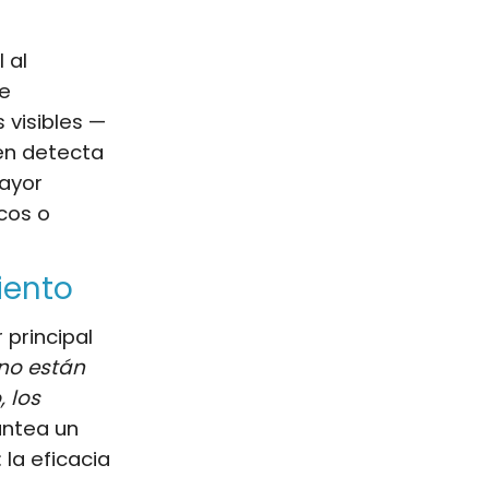
 al
de
 visibles —
én detecta
ayor
cos o
iento
 principal
no están
 los
lantea un
 la eficacia