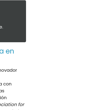
e.
da en
novador
da con
as
ión
ciation for