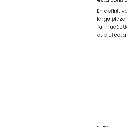
está condi
En definit
largo plazo
farmacéutic
que afecta 