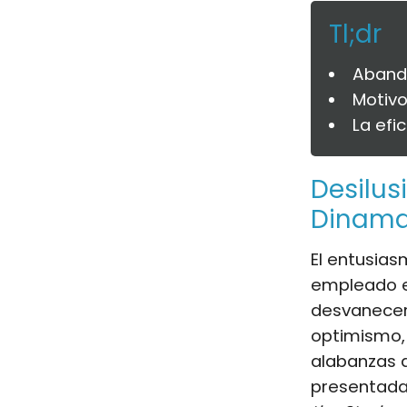
Tl;dr
Aband
Motivo
La efi
Desilus
Dinama
El entusiasm
empleado e
desvanece
optimismo, 
alabanzas d
presentada