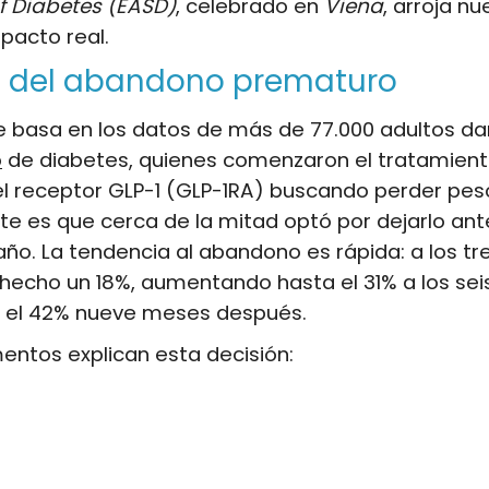
f Diabetes (EASD)
, celebrado en
Viena
, arroja n
pacto real.
 del abandono prematuro
 se basa en los datos de más de 77.000 adultos da
o
de diabetes, quienes comenzaron el tratamient
l receptor GLP-1 (GLP-1RA) buscando perder peso
e es que cerca de la mitad optó por dejarlo ant
año. La tendencia al abandono es rápida: a los t
 hecho un 18%, aumentando hasta el 31% a los se
 el 42% nueve meses después.
entos explican esta decisión: