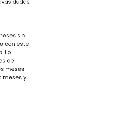
uevas dudas
neses sin
o con este
. Lo
es de
res meses
is meses y