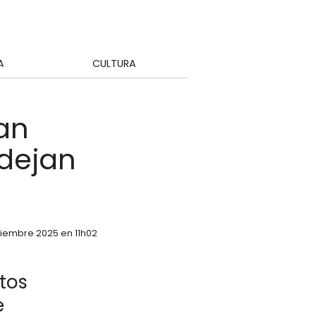
A
CULTURA
an
 dejan
ptiembre 2025 en 11h02
tos
e