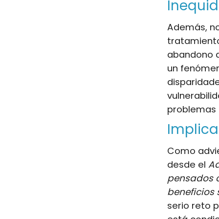
Inequid
Además, no 
tratamient
abandono al
un fenómen
disparidad
vulnerabili
problemas 
Implica
Como advie
desde el
Aa
pensados c
beneficios
serio reto 