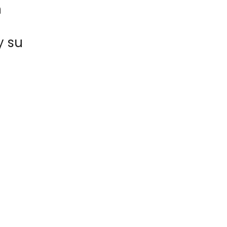
n
y su