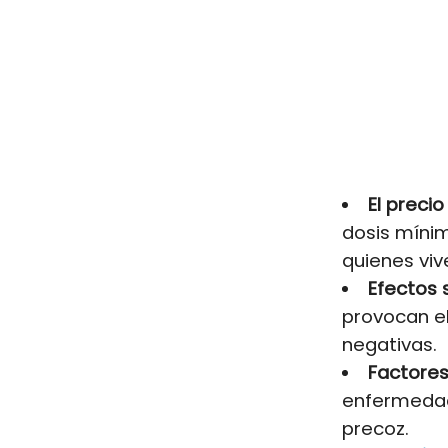
El preci
dosis míni
quienes vi
Efectos 
provocan el
negativas.
Factores
enfermedad
precoz.