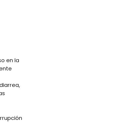
so en la
ente
diarrea,
as
rrupción