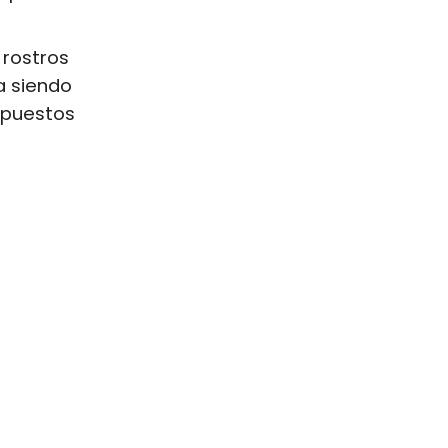
 rostros
a siendo
upuestos