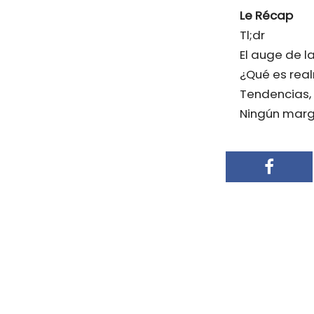
Le Récap
Tl;dr
El auge de l
¿Qué es real
Tendencias, 
Ningún marge