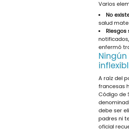
Varios elem
No existe
salud mate
Riesgos 
notificados
enfermó tr
Ningún 
inflexib
A raíz del p
francesas h
Código de S
denominad
debe ser el
padres ni t
oficial re