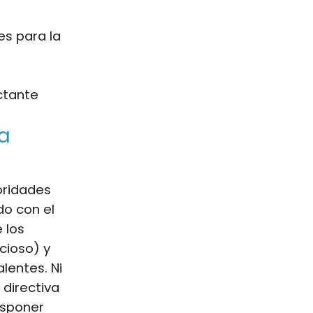
es para la
ctante
ra
toridades
do con el
 los
cioso) y
lentes. Ni
 directiva
isponer