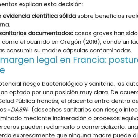
entos explican esta decisión:
 evidencia científica sólida
sobre beneficios real
rna.
sanitarios documentados:
casos graves han sido
, como el ocurrido en Oregón (2016), donde un la
as consumir su madre cápsulas contaminadas.
margen legal en Francia: postu
le
otencial riesgo bacteriológico y sanitario, las au
an optado por una posición muy clara. De acuer
alud Pública francés, el placenta entra dentro de
os «
DASRI
» (desechos sanitarios con riesgo infec
iminado mediante incineración o procesos equiva
erceros pueden reclamarlo o comercializarlo; una
cuerda expresamente que ninguna madre puede d