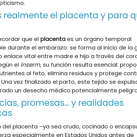
ticismo.
 realmente el placenta y para 
ecordar que el
placenta
es un órgano temporal
le durante el embarazo: se forma al inicio de la 
enlace vital entre madre e hijo a través del cor
Según el
Inserm
, su función resulta esencial: prop
utrientes al feto, elimina residuos y protege cont
Una vez finalizado el parto, este tejido se expuls
erado un desecho médico potencialmente peligro
ias, promesas… y realidades
icas
n del placenta –ya sea crudo, cocinado o encap
erza especialmente en Estados Unidos antes de