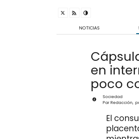
NOTICIAS
Cápsula
en inte
poco c
Sociedad
Par
Redacción
,
p
El cons
placent
mientras