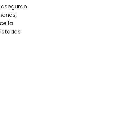
 aseguran
monas,
ce la
rastados