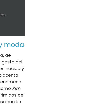
es.
o y moda
a, de
e gesto del
én nacido y
 placenta
l fenómeno
s como
Kim
primidos de
ascinación