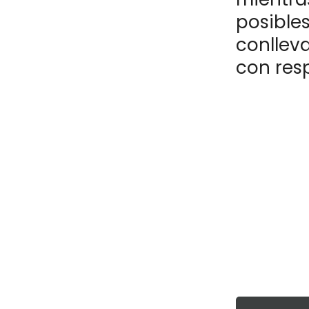
posibles
conllev
con resp