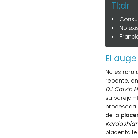
Tl;dr
Consu
No exi
Franci
El auge
No es raro 
repente, en
DJ Calvin H
su pareja 
procesada 
de la
place
Kardashia
placenta le