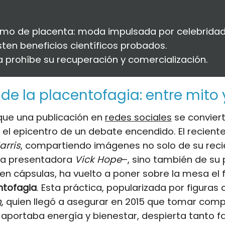
mo de placenta: moda impulsada por celebridad
sten beneficios científicos probados.
a prohíbe su recuperación y comercialización.
 de la placentofagia: entre mit
que una publicación en
redes sociales
se conviert
 el epicentro de un debate encendido. El recient
arris
, compartiendo imágenes no solo de su reci
–la presentadora
Vick Hope
–, sino también de su
en cápsulas, ha vuelto a poner sobre la mesa e
ntofagia
. Esta práctica, popularizada por figura
n
, quien llegó a asegurar en 2015 que tomar com
 aportaba energía y bienestar, despierta tanto f