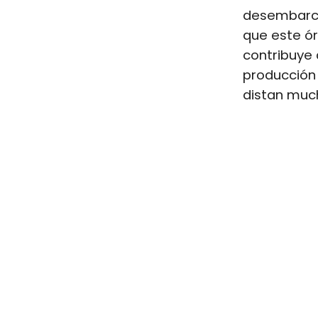
desembarca
que este ó
contribuye 
producción
distan much