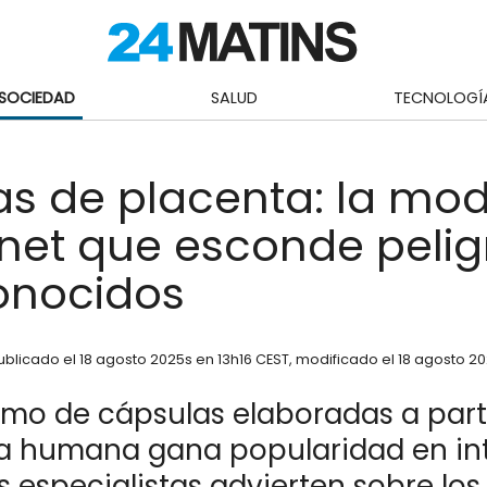
SOCIEDAD
SALUD
TECNOLOGÍ
s de placenta: la mod
rnet que esconde pelig
onocidos
ublicado el
18 agosto 2025
s en 13h16 CEST
, modificado el 18 agosto 20
umo de cápsulas elaboradas a part
a humana gana popularidad en int
 especialistas advierten sobre los