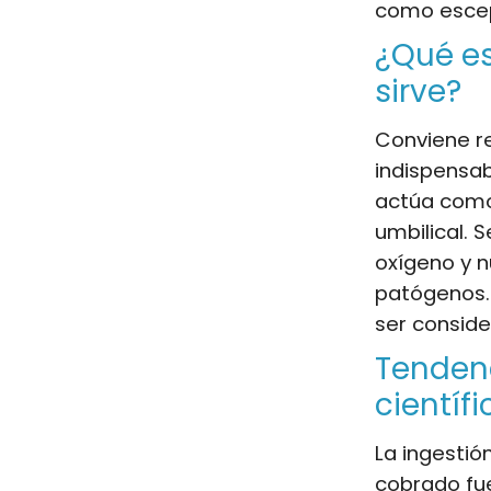
como escep
¿Qué es
sirve?
Conviene r
indispensab
actúa como 
umbilical. 
oxígeno y n
patógenos. 
ser consid
Tendenc
científ
La ingestió
cobrado fu