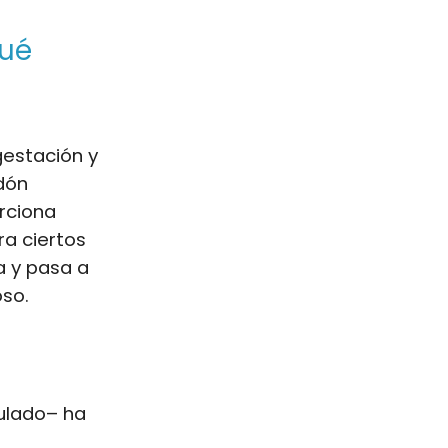
qué
gestación y
dón
orciona
ra ciertos
a y pasa a
so.
sulado– ha