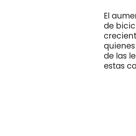
El aume
de bici
crecient
quienes
de las l
estas ca