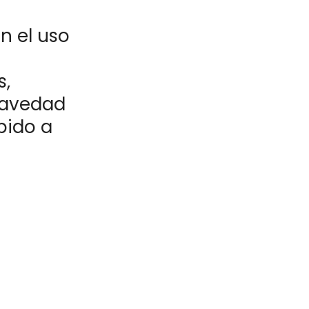
n el uso
o
s,
gravedad
bido a