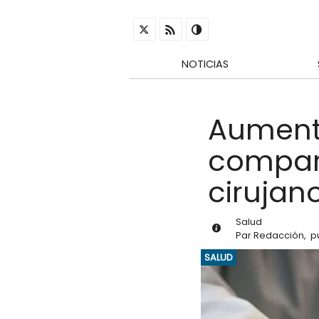
NOTICIAS
Aumenta
compar
cirujan
Salud
Par
Redacción
,
p
SALUD