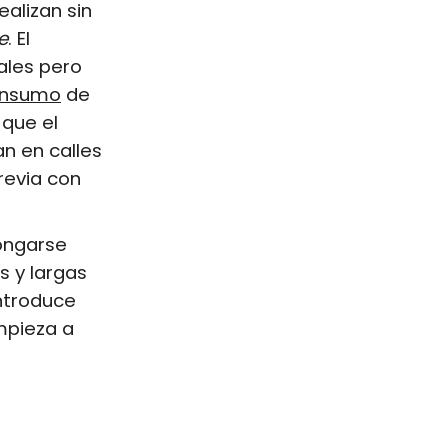
alizan sin
e
. El
ales pero
nsumo
de
 que el
an en calles
revia con
longarse
s y largas
introduce
mpieza a