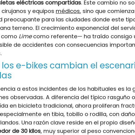
cletas eléctricas compartidas
. Este cambio no so
 cirujanos y equipos
médicos
, sino que comienza 
ad preocupante para las ciudades donde este tip
ana terreno. El crecimiento exponencial del serv
s como
Lime
como referente— ha traído consigo 
sible de accidentes con consecuencias importan
.
 los e-bikes cambian el escenar
das
rencia a estos incidentes de los habituales es la
ones observadas. A diferencia del típico rasguño 
ída en bicicleta tradicional, ahora proliferan frac
especialmente en tibia, tobillo o rodilla, con dañ
blandos. Una razón clave reside en el propio diseñ
dor de 30 kilos
, muy superior al peso convenciona