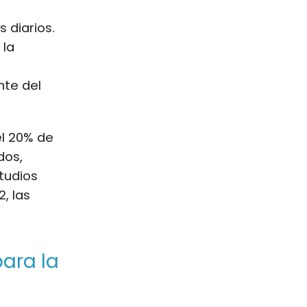
s diarios.
 la
nte del
l 20% de
dos,
tudios
, las
ara la