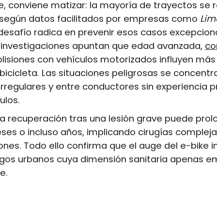
, conviene matizar: la mayoría de trayectos se re
, según datos facilitados por empresas como
Lim
esafío radica en prevenir esos casos excepcion
s investigaciones apuntan que edad avanzada,
co
olisiones con vehículos motorizados influyen más
icicleta. Las situaciones peligrosas se concentr
rregulares y entre conductores sin experiencia p
ulos.
 la recuperación tras una lesión grave puede pro
es o incluso años, implicando cirugías compleja
iones. Todo ello confirma que el auge del e-bike 
sgos urbanos cuya dimensión sanitaria apenas e
e.