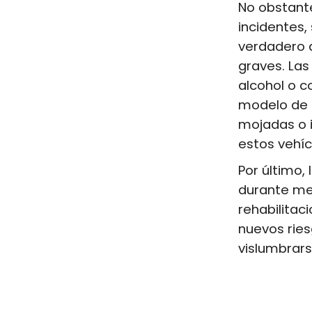
No obstante
incidentes
verdadero d
graves. La
alcohol o c
modelo de b
mojadas o i
estos vehíc
Por último,
durante mes
rehabilitac
nuevos rie
vislumbrars