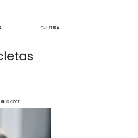
A
CULTURA
cletas
 11h19 CEST
.