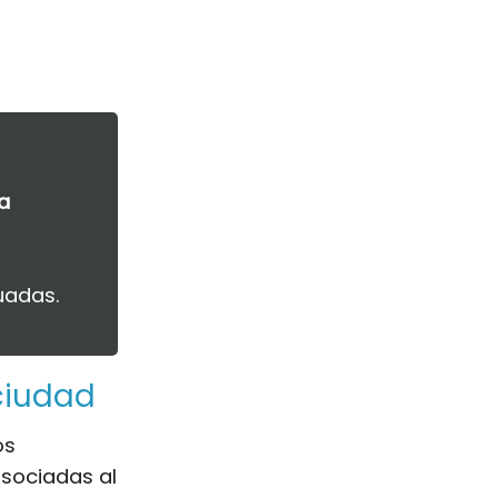
a
uadas.
ciudad
os
sociadas al