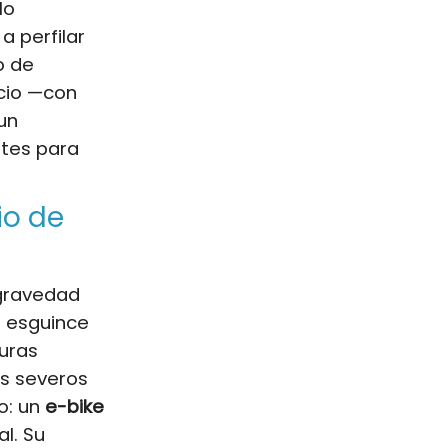
lo
a perfilar
o de
icio —con
un
tes para
io de
 gravedad
o esguince
turas
os severos
o: un
e-bike
l. Su