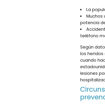
La popula
Muchos u
potencia de
Accident
teléfono mó
Según dato
los heridos
cuando hac
estadounide
lesiones po
hospitalizac
Circuns
preven