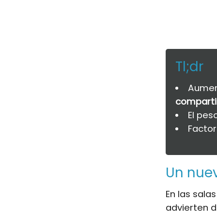
Tl;dr
Aumen
compart
El pes
Factor
Un nuev
En las sala
advierten 