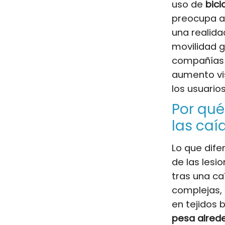
uso de
bici
preocupa a
una realid
movilidad g
compañía
aumento vi
los usuarios
Por qué
las caí
Lo que dife
de las lesi
tras una ca
complejas, 
en tejidos 
pesa alrede