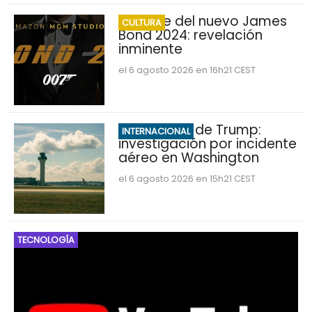
Nombre del nuevo James
CULTURA
Bond 2024: revelación
inminente
el 6 agosto 2026 en 16h21 CEST
Marine One de Trump:
INTERNACIONAL
investigación por incidente
aéreo en Washington
el 6 agosto 2026 en 15h21 CEST
TECNOLOGÍA