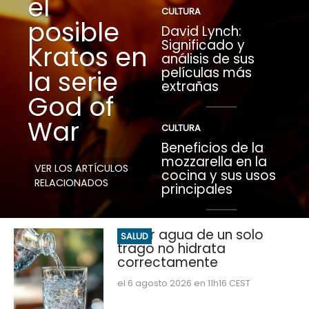
el
CULTURA
posible
David Lynch:
Significado y
Kratos en
análisis de sus
películas más
la serie
extrañas
God of
War
CULTURA
Beneficios de la
mozzarella en la
VER LOS ARTÍCULOS
cocina y sus usos
RELACIONADOS
principales
Beber agua de un solo
SALUD
trago no hidrata
correctamente
el 6 agosto 2026 en 11h16 CEST