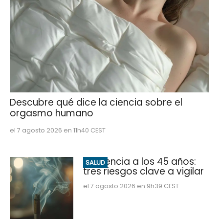
Descubre qué dice la ciencia sobre el
orgasmo humano
el 7 agosto 2026 en 11h40 CEST
Demencia a los 45 años:
SALUD
tres riesgos clave a vigilar
el 7 agosto 2026 en 9h39 CEST