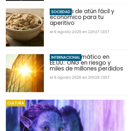
Hummus de atún fácil y
SOCIEDAD
económico para tu
aperitivo
el 6 agosto 2026 en 22h27 CEST
Impacto climático en
INTERNACIONAL
EE.UU.: ONG en riesgo y
miles de millones perdidos
el 6 agosto 2026 en 20h26 CEST
CULTURA