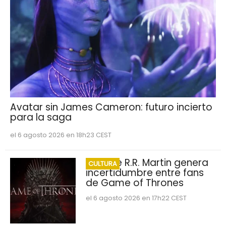
Avatar sin James Cameron: futuro incierto
para la saga
el 6 agosto 2026 en 18h23 CEST
George R.R. Martin genera
CULTURA
incertidumbre entre fans
de Game of Thrones
el 6 agosto 2026 en 17h22 CEST