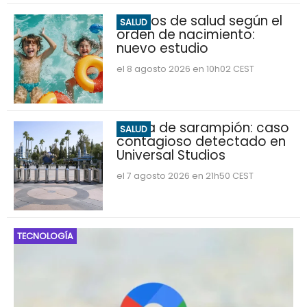
Riesgos de salud según el
SALUD
orden de nacimiento:
nuevo estudio
el 8 agosto 2026 en 10h02 CEST
Alerta de sarampión: caso
SALUD
contagioso detectado en
Universal Studios
el 7 agosto 2026 en 21h50 CEST
TECNOLOGÍA