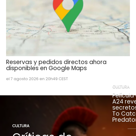
Reservas y pedidos directos ahora
disponibles en Google Maps
el 7 agosto 2026 en 20h49 CEST
CULTURA
Película
A24 rev
secreto
To Catc
Predato
CULTURA