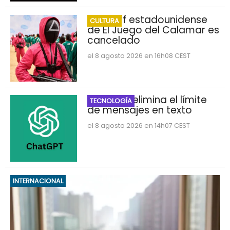
Spin-off estadounidense
CULTURA
de El Juego del Calamar es
cancelado
el 8 agosto 2026 en 16h08 CEST
ChatGPT elimina el límite
TECNOLOGÍA
de mensajes en texto
el 8 agosto 2026 en 14h07 CEST
INTERNACIONAL