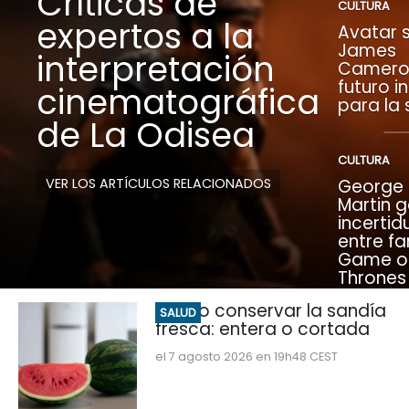
Críticas de
CULTURA
expertos a la
Avatar s
James
interpretación
Camero
futuro i
cinematográfica
para la
de La Odisea
CULTURA
VER LOS ARTÍCULOS RELACIONADOS
George R
Martin 
incerti
entre fa
Game o
Thrones
Cómo conservar la sandía
SALUD
fresca: entera o cortada
el 7 agosto 2026 en 19h48 CEST