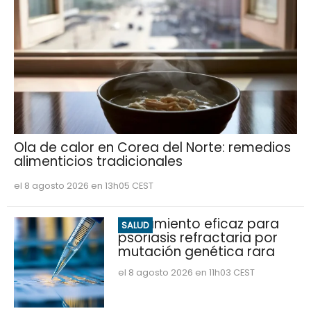
Ola de calor en Corea del Norte: remedios
alimenticios tradicionales
el 8 agosto 2026 en 13h05 CEST
Tratamiento eficaz para
SALUD
psoriasis refractaria por
mutación genética rara
el 8 agosto 2026 en 11h03 CEST