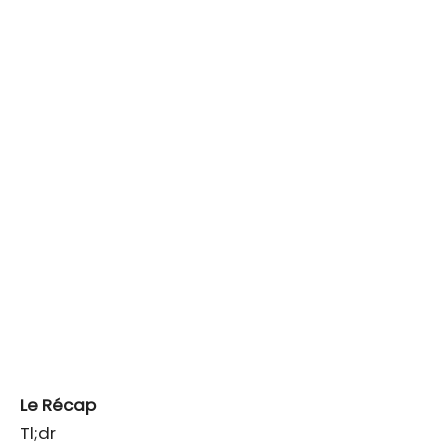
Le Récap
Tl;dr