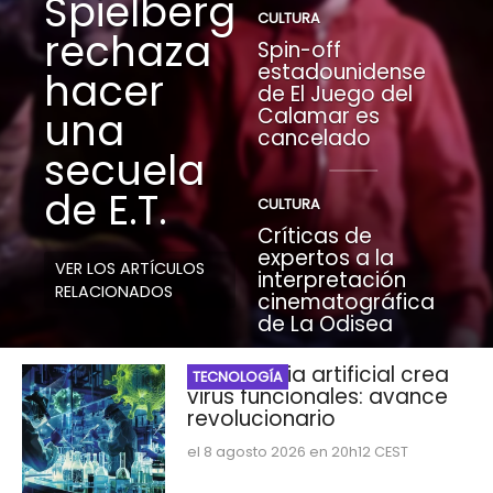
Spielberg
CULTURA
rechaza
Spin-off
estadounidense
hacer
de El Juego del
Calamar es
una
cancelado
secuela
de E.T.
CULTURA
Críticas de
expertos a la
VER LOS ARTÍCULOS
interpretación
RELACIONADOS
cinematográfica
de La Odisea
Inteligencia artificial crea
TECNOLOGÍA
virus funcionales: avance
revolucionario
el 8 agosto 2026 en 20h12 CEST