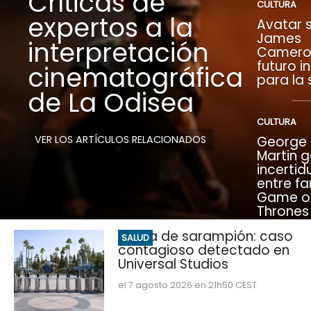
Críticas de
CULTURA
expertos a la
Avatar s
James
interpretación
Camero
futuro i
cinematográfica
para la
de La Odisea
CULTURA
VER LOS ARTÍCULOS RELACIONADOS
George R
Martin 
incerti
entre fa
Game o
Thrones
Alerta de sarampión: caso
SALUD
contagioso detectado en
Universal Studios
el 7 agosto 2026 en 21h50 CEST