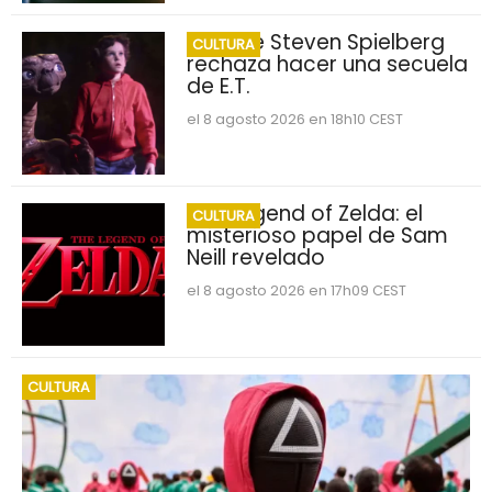
Por qué Steven Spielberg
CULTURA
rechaza hacer una secuela
de E.T.
el 8 agosto 2026 en 18h10 CEST
The Legend of Zelda: el
CULTURA
misterioso papel de Sam
Neill revelado
el 8 agosto 2026 en 17h09 CEST
CULTURA