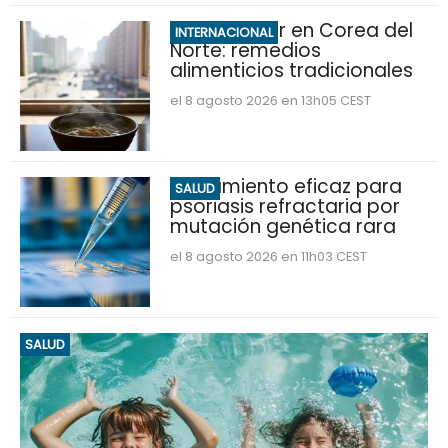
Ola de calor en Corea del
INTERNACIONAL
Norte: remedios
alimenticios tradicionales
el 8 agosto 2026 en 13h05 CEST
Tratamiento eficaz para
SALUD
psoriasis refractaria por
mutación genética rara
el 8 agosto 2026 en 11h03 CEST
SALUD