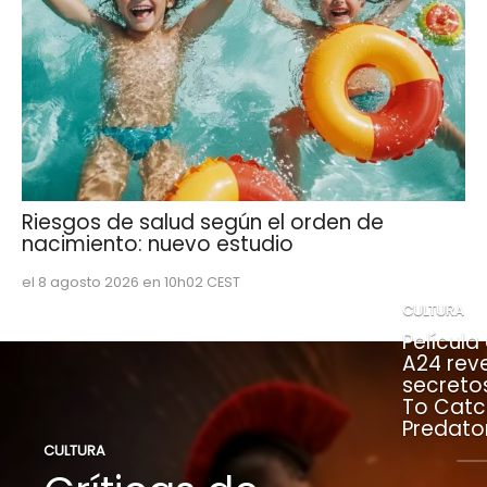
Riesgos de salud según el orden de
nacimiento: nuevo estudio
el 8 agosto 2026 en 10h02 CEST
CULTURA
Película
A24 rev
secreto
To Catc
Predato
CULTURA