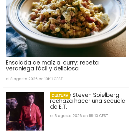
Ensalada de maíz al curry: receta
veraniega fácil y deliciosa
el 8 agosto 2026 en 19h11 CEST
Por qué Steven Spielberg
CULTURA
rechaza hacer una secuela
de E.T.
el 8 agosto 2026 en 18h10 CEST