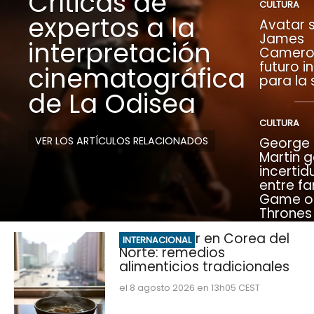
Críticas de
CULTURA
expertos a la
Avatar s
James
interpretación
Camero
futuro i
cinematográfica
para la
de La Odisea
CULTURA
VER LOS ARTÍCULOS RELACIONADOS
George R
Martin 
incerti
entre fa
Game o
Thrones
Ola de calor en Corea del
INTERNACIONAL
Norte: remedios
alimenticios tradicionales
el 8 agosto 2026 en 13h05 CEST