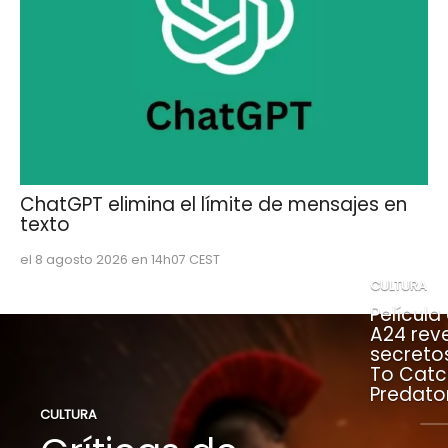
ChatGPT elimina el límite de mensajes en
texto
el 8 agosto 2026 en 14h07 CEST
CULTURA
Película
A24 rev
secreto
To Catc
Predato
CULTURA