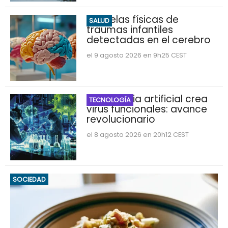
Secuelas físicas de
SALUD
traumas infantiles
detectadas en el cerebro
el 9 agosto 2026 en 9h25 CEST
Inteligencia artificial crea
TECNOLOGÍA
virus funcionales: avance
revolucionario
el 8 agosto 2026 en 20h12 CEST
SOCIEDAD