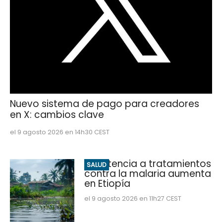
Nuevo sistema de pago para creadores
en X: cambios clave
el 9 agosto 2026 en 14h30 CEST
Resistencia a tratamientos
SALUD
contra la malaria aumenta
en Etiopía
el 9 agosto 2026 en 11h27 CEST