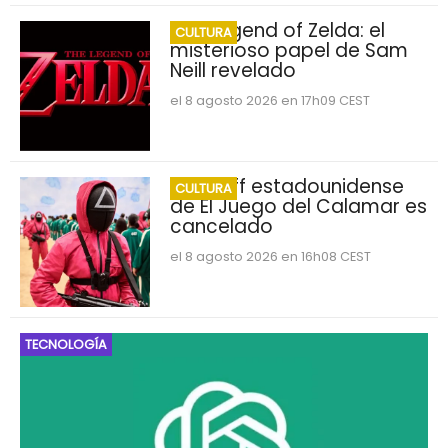
The Legend of Zelda: el
CULTURA
misterioso papel de Sam
Neill revelado
el 8 agosto 2026 en 17h09 CEST
Spin-off estadounidense
CULTURA
de El Juego del Calamar es
cancelado
el 8 agosto 2026 en 16h08 CEST
TECNOLOGÍA