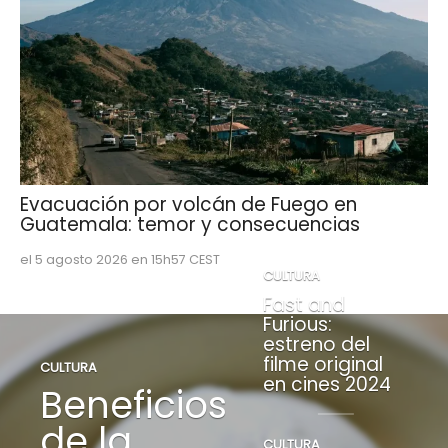
Evacuación por volcán de Fuego en
Guatemala: temor y consecuencias
el 5 agosto 2026 en 15h57 CEST
CULTURA
Fast and
Furious:
estreno del
filme original
CULTURA
en cines 2024
Beneficios
de la
CULTURA