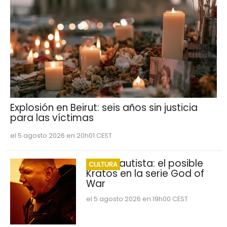
Explosión en Beirut: seis años sin justicia
para las víctimas
el 5 agosto 2026 en 20h01 CEST
Dave Bautista: el posible
CULTURA
Kratos en la serie God of
War
el 5 agosto 2026 en 19h00 CEST