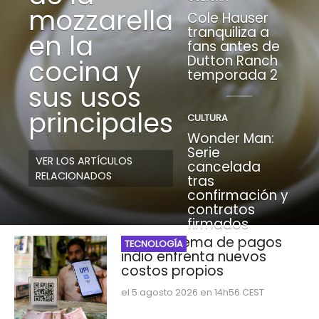
mozzarella
Cole Hauser
tranquiliza a
en la
fans antes de
Dutton Ranch
cocina y
temporada 2
sus usos
principales
CULTURA
Wonder Man:
Serie
VER LOS ARTÍCULOS
cancelada
RELACIONADOS
tras
confirmación y
contratos
firmados
UPI: El sistema de pagos
TECNOLOGÍA
indio enfrenta nuevos
costos propios
el 5 agosto 2026 en 14h56 CEST