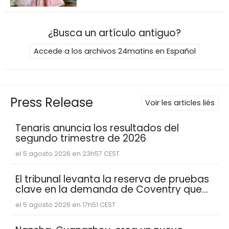
¿Busca un artículo antiguo?
Accede a los archivos 24matins en Español
Press Release
Voir les articles liés
Tenaris anuncia los resultados del
segundo trimestre de 2026
el 5 agosto 2026 en 23h57 CEST
El tribunal levanta la reserva de pruebas
clave en la demanda de Coventry que
muestran que Abacus Global
el 5 agosto 2026 en 17h51 CEST
Management se basó en estimaciones
de esperanza de vida reducidas de