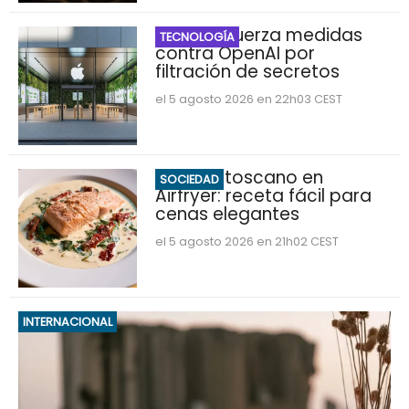
Apple refuerza medidas
TECNOLOGÍA
contra OpenAI por
filtración de secretos
el 5 agosto 2026 en 22h03 CEST
Salmón toscano en
SOCIEDAD
Airfryer: receta fácil para
cenas elegantes
el 5 agosto 2026 en 21h02 CEST
INTERNACIONAL