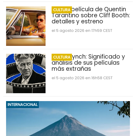
Nueva película de Quentin
CULTURA
Tarantino sobre Cliff Booth:
detalles y estreno
el 5 agosto 2026 en 17h59 CEST
David Lynch: Significado y
CULTURA
análisis de sus películas
más extrañas
el 5 agosto 2026 en 16h58 CEST
INTERNACIONAL