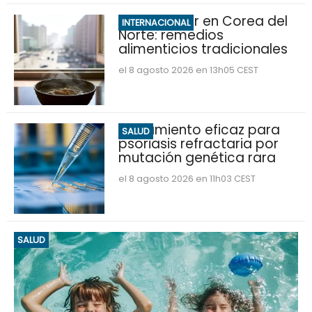
Ola de calor en Corea del
INTERNACIONAL
Norte: remedios
alimenticios tradicionales
el 8 agosto 2026 en 13h05 CEST
Tratamiento eficaz para
SALUD
psoriasis refractaria por
mutación genética rara
el 8 agosto 2026 en 11h03 CEST
SALUD