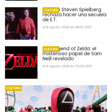
Por qué Steven Spielberg
CULTURA
rechaza hacer una secuela
de E.T.
el 8 agosto 2026 en 18h10 CEST
The Legend of Zelda: el
CULTURA
misterioso papel de Sam
Neill revelado
el 8 agosto 2026 en 17h09 CEST
CULTURA