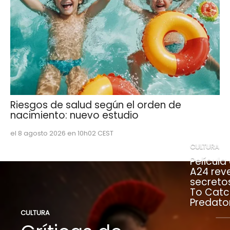
Riesgos de salud según el orden de
nacimiento: nuevo estudio
el 8 agosto 2026 en 10h02 CEST
CULTURA
Película
A24 rev
secreto
To Catc
Predato
CULTURA