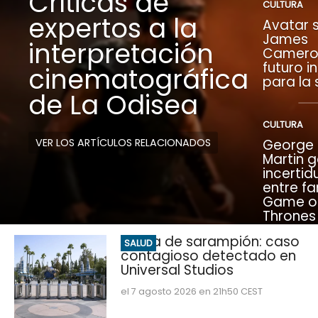
Críticas de
CULTURA
expertos a la
Avatar s
James
interpretación
Camero
futuro i
cinematográfica
para la
de La Odisea
CULTURA
VER LOS ARTÍCULOS RELACIONADOS
George R
Martin 
incerti
entre fa
Game o
Thrones
Alerta de sarampión: caso
SALUD
contagioso detectado en
Universal Studios
el 7 agosto 2026 en 21h50 CEST