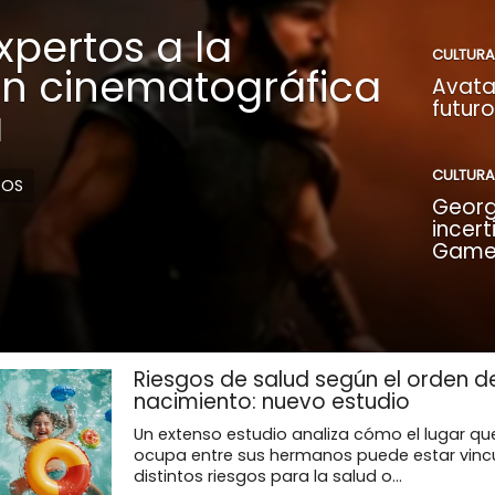
xpertos a la
CULTURA
ón cinematográfica
Avata
futuro
a
CULTURA
DOS
Georg
incer
Game 
Riesgos de salud según el orden d
nacimiento: nuevo estudio
Un extenso estudio analiza cómo el lugar q
ocupa entre sus hermanos puede estar vinc
distintos riesgos para la salud o...