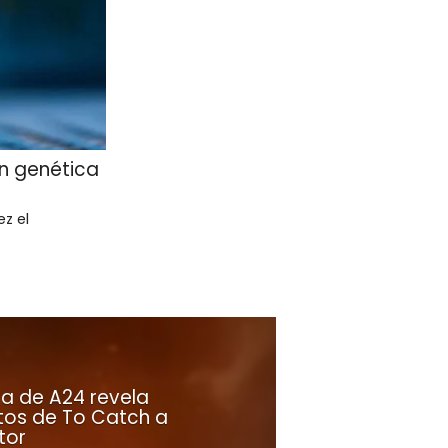
ón genética
z el
la de A24 revela
tos de To Catch a
tor