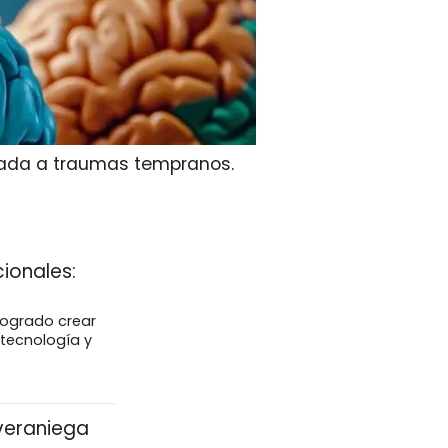
ciada a traumas tempranos.
cionales:
 logrado crear
otecnología y
 veraniega