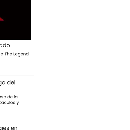
lado
 de The Legend
go del
se de la
táculos y
ajes en