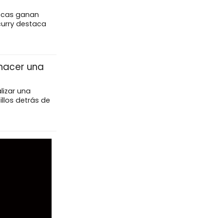
escas ganan
curry destaca
 hacer una
lizar una
llos detrás de