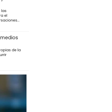
 las
a el
saciones...
remedios
ropias de la
rrir