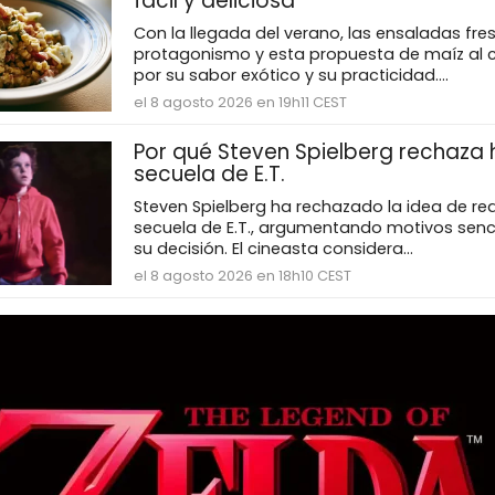
fácil y deliciosa
Con la llegada del verano, las ensaladas fr
protagonismo y esta propuesta de maíz al 
por su sabor exótico y su practicidad....
el 8 agosto 2026 en 19h11 CEST
Por qué Steven Spielberg rechaza
secuela de E.T.
Steven Spielberg ha rechazado la idea de rea
secuela de E.T., argumentando motivos senci
su decisión. El cineasta considera...
el 8 agosto 2026 en 18h10 CEST