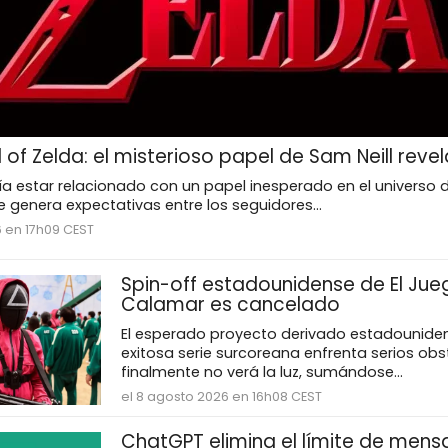
of Zelda: el misterioso papel de Sam Neill reve
ía estar relacionado con un papel inesperado en el universo
ue genera expectativas entre los seguidores...
6 en 17h09 CEST
Spin-off estadounidense de El Jue
Calamar es cancelado
El esperado proyecto derivado estadouniden
exitosa serie surcoreana enfrenta serios obs
finalmente no verá la luz, sumándose...
el 8 agosto 2026 en 16h08 CEST
ChatGPT elimina el límite de mens