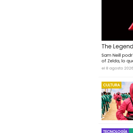
The Legend 
Sam Neill podr
of Zelda, lo q
el 8 agosto 202
CULTURA
TECNOLOGÍA