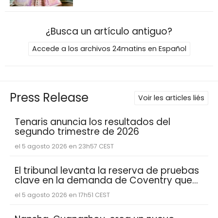
¿Busca un artículo antiguo?
Accede a los archivos 24matins en Español
Press Release
Voir les articles liés
Tenaris anuncia los resultados del
segundo trimestre de 2026
el 5 agosto 2026 en 23h57 CEST
El tribunal levanta la reserva de pruebas
clave en la demanda de Coventry que
muestran que Abacus Global
el 5 agosto 2026 en 17h51 CEST
Management se basó en estimaciones
de esperanza de vida reducidas de