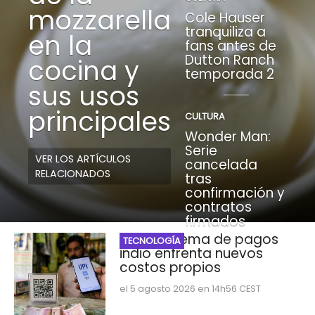
mozzarella
Cole Hauser
tranquiliza a
en la
fans antes de
Dutton Ranch
cocina y
temporada 2
sus usos
principales
CULTURA
Wonder Man:
Serie
VER LOS ARTÍCULOS
cancelada
RELACIONADOS
tras
confirmación y
contratos
firmados
UPI: El sistema de pagos
TECNOLOGÍA
indio enfrenta nuevos
costos propios
el 5 agosto 2026 en 14h56 CEST