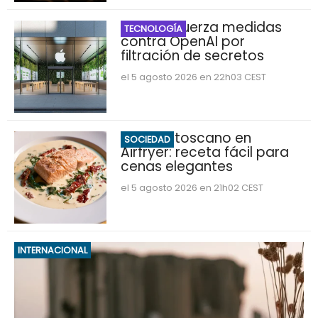
Apple refuerza medidas
TECNOLOGÍA
contra OpenAI por
filtración de secretos
el 5 agosto 2026 en 22h03 CEST
Salmón toscano en
SOCIEDAD
Airfryer: receta fácil para
cenas elegantes
el 5 agosto 2026 en 21h02 CEST
INTERNACIONAL