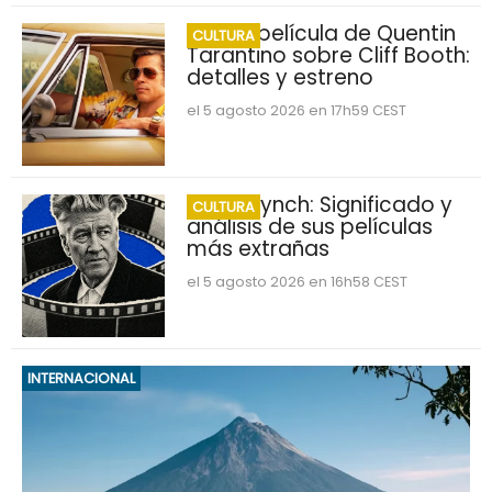
Nueva película de Quentin
CULTURA
Tarantino sobre Cliff Booth:
detalles y estreno
el 5 agosto 2026 en 17h59 CEST
David Lynch: Significado y
CULTURA
análisis de sus películas
más extrañas
el 5 agosto 2026 en 16h58 CEST
INTERNACIONAL