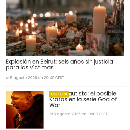
Explosión en Beirut: seis años sin justicia
para las víctimas
el 5 agosto 2026 en 20h01 CEST
Dave Bautista: el posible
CULTURA
Kratos en la serie God of
War
el 5 agosto 2026 en 19h00 CEST