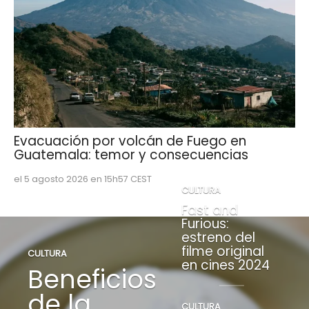
Evacuación por volcán de Fuego en
Guatemala: temor y consecuencias
el 5 agosto 2026 en 15h57 CEST
CULTURA
Fast and
Furious:
estreno del
filme original
CULTURA
en cines 2024
Beneficios
de la
CULTURA