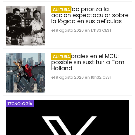
John Woo prioriza la
CULTURA
acción espectacular sobre
la lógica en sus películas
el 9 agosto 2026 en 17h33 CEST
Miles Morales en el MCU:
CULTURA
posible sin sustituir a Tom
Holland
el 9 agosto 2026 en 16h32 CEST
TECNOLOGÍA