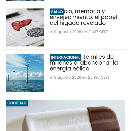
Ejercicio, memoria y
SALUD
envejecimiento: el papel
del hígado revelado
el 9 agosto 2026 en 21h37 CEST
Trump invierte miles de
INTERNACIONAL
millones al abandonar la
energía eólica
el 9 agosto 2026 en 20h36 CEST
SOCIEDAD