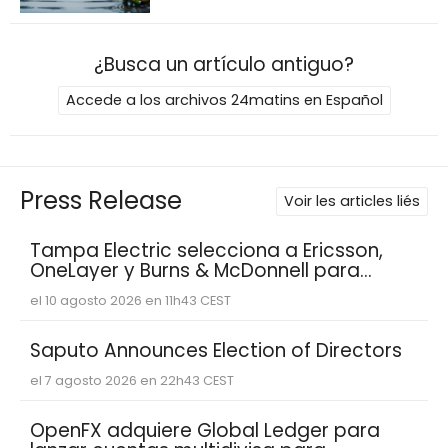
¿Busca un artículo antiguo?
Accede a los archivos 24matins en Español
Press Release
Voir les articles liés
Tampa Electric selecciona a Ericsson,
OneLayer y Burns & McDonnell para
implementar, gestionar y proteger su
el 10 agosto 2026 en 11h43 CEST
red privada LTE
Saputo Announces Election of Directors
el 7 agosto 2026 en 22h43 CEST
OpenFX adquiere Global Ledger para