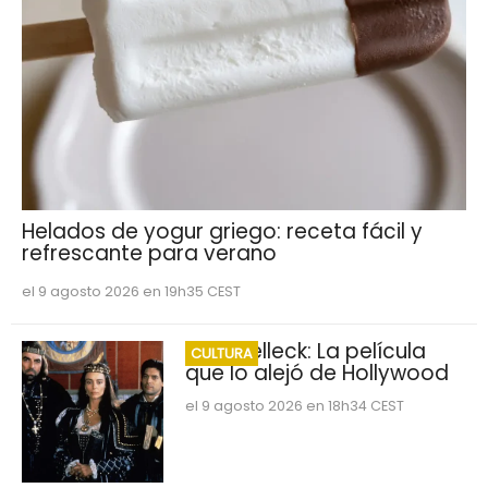
Helados de yogur griego: receta fácil y
refrescante para verano
el 9 agosto 2026 en 19h35 CEST
Tom Selleck: La película
CULTURA
que lo alejó de Hollywood
el 9 agosto 2026 en 18h34 CEST