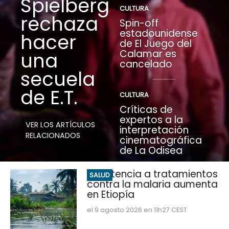
Spielberg
CULTURA
rechaza
Spin-off
estadounidense
hacer
de El Juego del
Calamar es
una
cancelado
secuela
de E.T.
CULTURA
Críticas de
expertos a la
VER LOS ARTÍCULOS
interpretación
RELACIONADOS
cinematográfica
de La Odisea
Resistencia a tratamientos
SALUD
contra la malaria aumenta
en Etiopía
el 9 agosto 2026 en 11h27 CEST