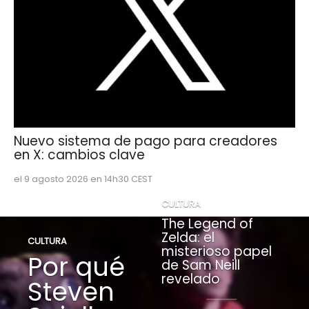
Nuevo sistema de pago para creadores
en X: cambios clave
el 9 agosto 2026 en 14h30 CEST
CULTURA
The Legend of
Zelda: el
CULTURA
misterioso papel
Por qué
de Sam Neill
revelado
Steven