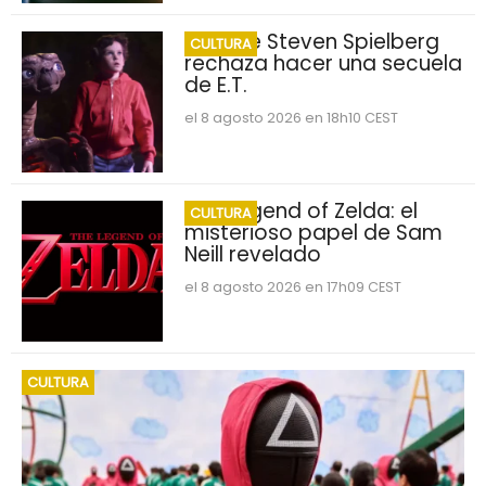
Por qué Steven Spielberg
CULTURA
rechaza hacer una secuela
de E.T.
el 8 agosto 2026 en 18h10 CEST
The Legend of Zelda: el
CULTURA
misterioso papel de Sam
Neill revelado
el 8 agosto 2026 en 17h09 CEST
CULTURA