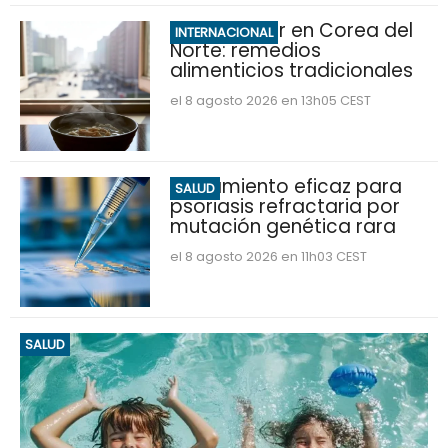
Ola de calor en Corea del
INTERNACIONAL
Norte: remedios
alimenticios tradicionales
el 8 agosto 2026 en 13h05 CEST
Tratamiento eficaz para
SALUD
psoriasis refractaria por
mutación genética rara
el 8 agosto 2026 en 11h03 CEST
SALUD