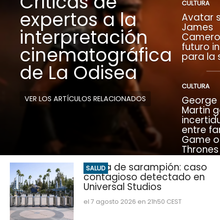
Críticas de
CULTURA
expertos a la
Avatar s
James
interpretación
Camero
futuro i
cinematográfica
para la
de La Odisea
CULTURA
VER LOS ARTÍCULOS RELACIONADOS
George R
Martin 
incerti
entre fa
Game o
Thrones
Alerta de sarampión: caso
SALUD
contagioso detectado en
Universal Studios
el 7 agosto 2026 en 21h50 CEST