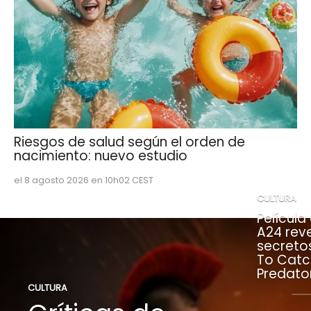
Riesgos de salud según el orden de
nacimiento: nuevo estudio
el 8 agosto 2026 en 10h02 CEST
CULTURA
Película
A24 rev
secreto
To Catc
Predato
CULTURA