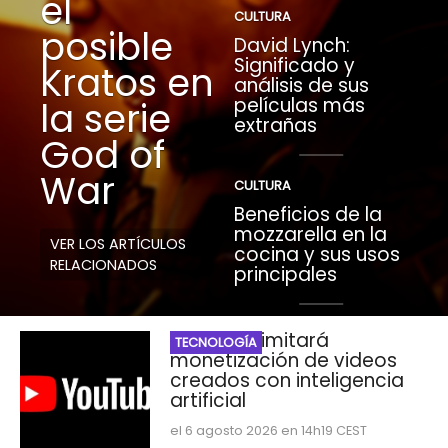
el
CULTURA
posible
David Lynch:
Significado y
Kratos en
análisis de sus
películas más
la serie
extrañas
God of
War
CULTURA
Beneficios de la
mozzarella en la
VER LOS ARTÍCULOS
cocina y sus usos
RELACIONADOS
principales
YouTube limitará
TECNOLOGÍA
monetización de videos
creados con inteligencia
artificial
el 6 agosto 2026 en 14h19 CEST