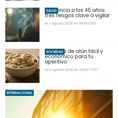
Demencia a los 45 años:
SALUD
tres riesgos clave a vigilar
el 7 agosto 2026 en 9h39 CEST
Hummus de atún fácil y
SOCIEDAD
económico para tu
aperitivo
el 6 agosto 2026 en 22h27 CEST
INTERNACIONAL