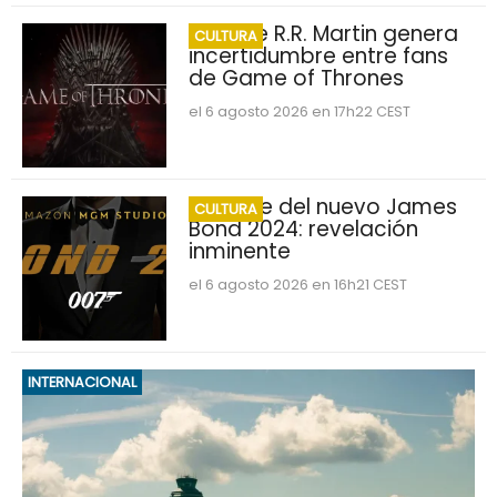
George R.R. Martin genera
CULTURA
incertidumbre entre fans
de Game of Thrones
el 6 agosto 2026 en 17h22 CEST
Nombre del nuevo James
CULTURA
Bond 2024: revelación
inminente
el 6 agosto 2026 en 16h21 CEST
INTERNACIONAL