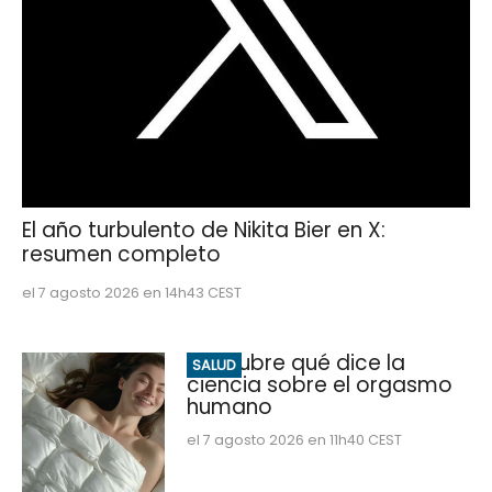
El año turbulento de Nikita Bier en X:
resumen completo
el 7 agosto 2026 en 14h43 CEST
Descubre qué dice la
SALUD
ciencia sobre el orgasmo
humano
el 7 agosto 2026 en 11h40 CEST