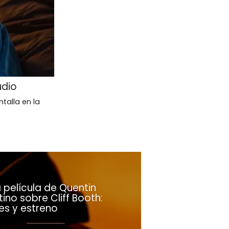
udio
talla en la
 película de Quentin
ino sobre Cliff Booth:
es y estreno