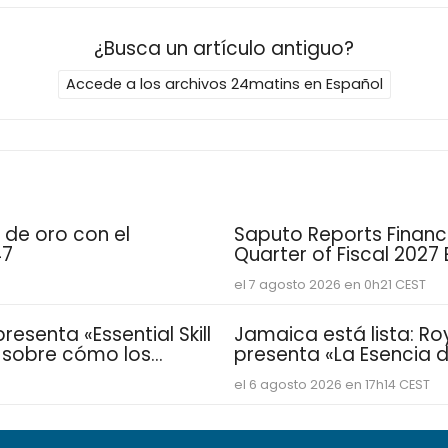
¿Busca un artículo antiguo?
Accede a los archivos 24matins en Español
 de oro con el
Saputo Reports Financia
47
Quarter of Fiscal 2027
el 7 agosto 2026 en 0h21 CEST
esenta «Essential Skill
Jamaica está lista: Ro
e sobre cómo los
presenta «La Esencia de
sarrollan las
vacacional para famil
el 6 agosto 2026 en 17h14 CEST
distintivas que