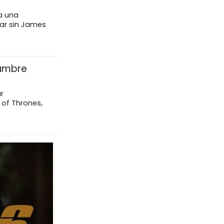
 a una
uar sin James
dumbre
r
 of Thrones,