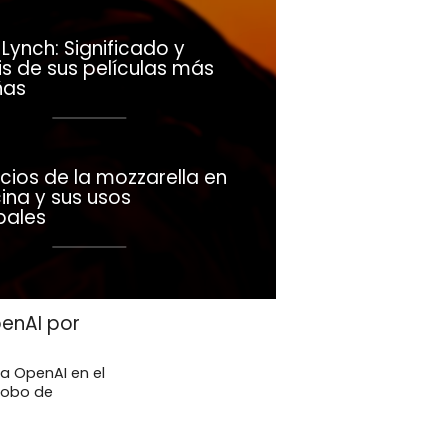
Lynch: Significado y
is de sus películas más
ñas
cios de la mozzarella en
ina y sus usos
pales
enAI por
a OpenAI en el
robo de