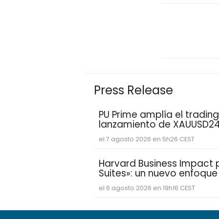
Press Release
PU Prime amplía el trading
lanzamiento de XAUUSD2
el 7 agosto 2026 en 5h26 CEST
Harvard Business Impact pr
Suites»: un nuevo enfoqu
estudiantes aprenden y de
el 6 agosto 2026 en 19h16 CEST
competencias personales 
demandan las empresas