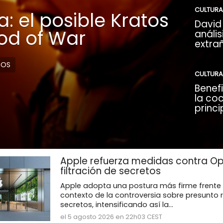
CULTURA
: el posible Kratos
David 
God of War
anális
extra
DOS
CULTURA
Benefi
la coc
princi
Apple refuerza medidas contra Op
filtración de secretos
Apple adopta una postura más firme frente 
contexto de la controversia sobre presunto 
secretos, intensificando así la...
el 5 agosto 2026 en 22h03 CEST