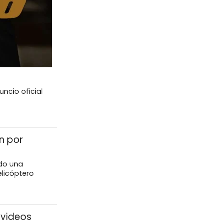
ncio oficial
n por
do una
elicóptero
 videos