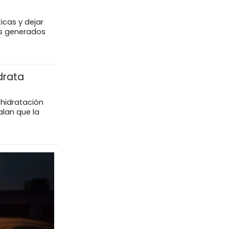
icas y dejar
eos generados
drata
 hidratación
lan que la