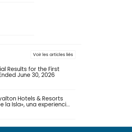
Voir les articles liés
l Results for the First
 Ended June 30, 2026
yalton Hotels & Resorts
 la Isla», una experiencia
ias