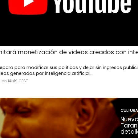
mitará monetización de videos creados con inte
para para modificar sus políticas y dejar sin ingresos publici
eos generados por inteligencia artificial,...
 en 14h19 CEST
CULTURA
Nueva
Tarant
detall