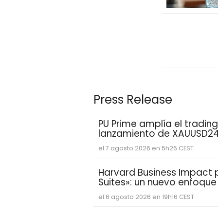
Press Release
PU Prime amplía el trading
lanzamiento de XAUUSD2
el 7 agosto 2026 en 5h26 CEST
Harvard Business Impact pr
Suites»: un nuevo enfoqu
estudiantes aprenden y de
el 6 agosto 2026 en 19h16 CEST
competencias personales 
demandan las empresas