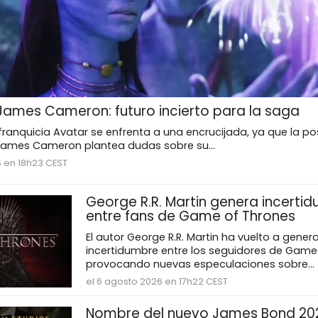
 James Cameron: futuro incierto para la saga
a franquicia Avatar se enfrenta a una encrucijada, ya que la po
 James Cameron plantea dudas sobre su...
6 en 18h23 CEST
George R.R. Martin genera incerti
entre fans de Game of Thrones
El autor George R.R. Martin ha vuelto a genera
incertidumbre entre los seguidores de Game
provocando nuevas especulaciones sobre...
el 6 agosto 2026 en 17h22 CEST
Nombre del nuevo James Bond 20