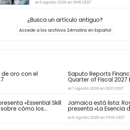
el 6 agosto 2026 en 11h16 CEST
¿Busca un artículo antiguo?
Accede a los archivos 24matins en Español
 de oro con el
Saputo Reports Financia
47
Quarter of Fiscal 2027
el 7 agosto 2026 en 0h21 CEST
esenta «Essential Skill
Jamaica está lista: Ro
e sobre cómo los
presenta «La Esencia de
sarrollan las
vacacional para famil
el 6 agosto 2026 en 17h14 CEST
distintivas que