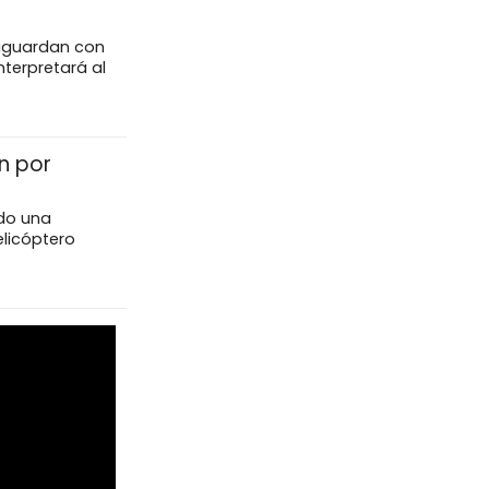
 aguardan con
nterpretará al
n por
do una
elicóptero