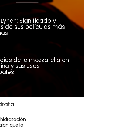
Lynch: Significado y
is de sus películas más
ñas
cios de la mozzarella en
ina y sus usos
pales
drata
 hidratación
lan que la