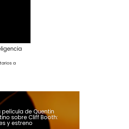
ligencia
tarios a
 película de Quentin
ino sobre Cliff Booth:
es y estreno