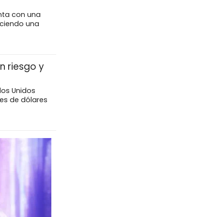
enta con una
eciendo una
n riesgo y
dos Unidos
nes de dólares