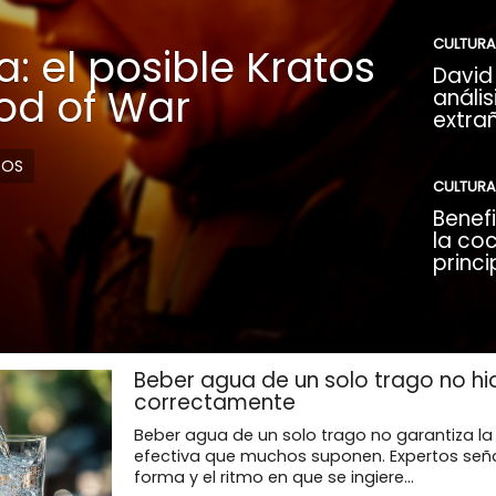
CULTURA
: el posible Kratos
David 
God of War
anális
extra
DOS
CULTURA
Benefi
la coc
princi
Beber agua de un solo trago no hi
correctamente
Beber agua de un solo trago no garantiza la
efectiva que muchos suponen. Expertos seña
forma y el ritmo en que se ingiere...