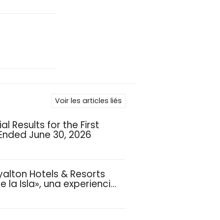
Voir les articles liés
l Results for the First
 Ended June 30, 2026
yalton Hotels & Resorts
 la Isla», una experiencia
ias