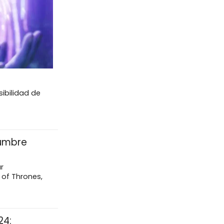
sibilidad de
dumbre
r
 of Thrones,
24: