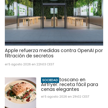
Apple refuerza medidas contra OpenAI por
filtración de secretos
el 5 agosto 2026 en 22h03 CEST
Salmón toscano en
SOCIEDAD
Airfryer: receta fácil para
cenas elegantes
el 5 agosto 2026 en 21h02 CEST