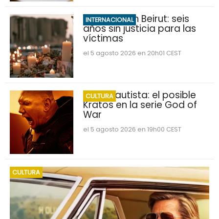
Explosión en Beirut: seis
INTERNACIONAL
años sin justicia para las
víctimas
el 5 agosto 2026 en 20h01 CEST
Dave Bautista: el posible
CULTURA
Kratos en la serie God of
War
el 5 agosto 2026 en 19h00 CEST
CULTURA