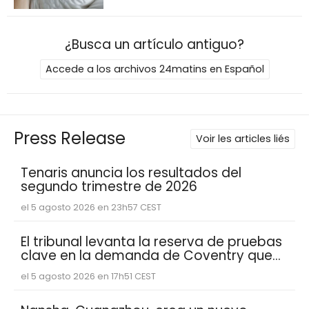
¿Busca un artículo antiguo?
Accede a los archivos 24matins en Español
Press Release
Voir les articles liés
Tenaris anuncia los resultados del
segundo trimestre de 2026
el 5 agosto 2026 en 23h57 CEST
El tribunal levanta la reserva de pruebas
clave en la demanda de Coventry que
muestran que Abacus Global
el 5 agosto 2026 en 17h51 CEST
Management se basó en estimaciones
de esperanza de vida reducidas de