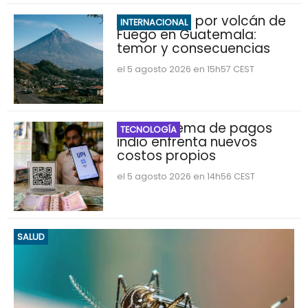
Evacuación por volcán de
INTERNACIONAL
Fuego en Guatemala:
temor y consecuencias
el 5 agosto 2026 en 15h57 CEST
UPI: El sistema de pagos
TECNOLOGÍA
indio enfrenta nuevos
costos propios
el 5 agosto 2026 en 14h56 CEST
SALUD