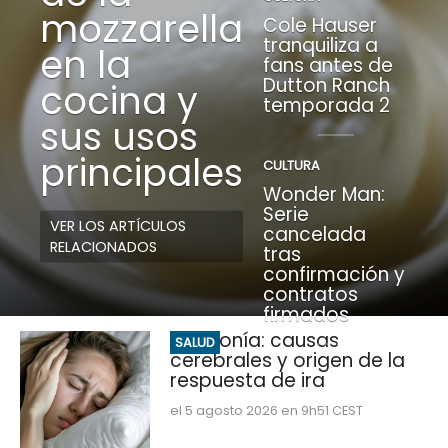
mozzarella
Cole Hauser
tranquiliza a
en la
fans antes de
Dutton Ranch
cocina y
temporada 2
sus usos
principales
CULTURA
Wonder Man:
Serie
VER LOS ARTÍCULOS
cancelada
RELACIONADOS
tras
confirmación y
contratos
firmados
Misofonía: causas
SALUD
cerebrales y origen de la
respuesta de ira
el 5 agosto 2026 en 9h51 CEST