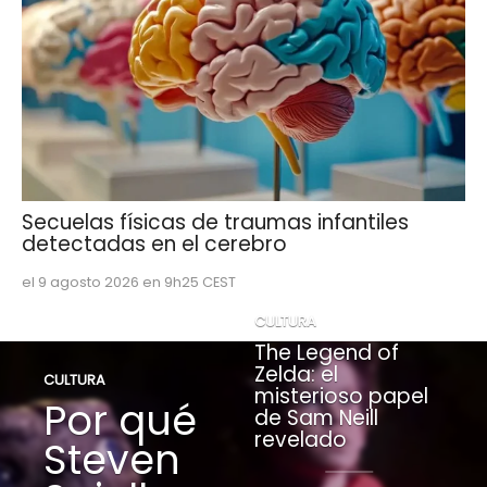
Secuelas físicas de traumas infantiles
detectadas en el cerebro
el 9 agosto 2026 en 9h25 CEST
CULTURA
The Legend of
Zelda: el
CULTURA
misterioso papel
Por qué
de Sam Neill
revelado
Steven