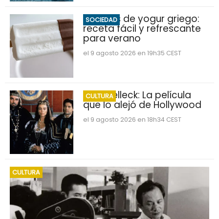
Helados de yogur griego:
SOCIEDAD
receta fácil y refrescante
para verano
el 9 agosto 2026 en 19h35 CEST
Tom Selleck: La película
CULTURA
que lo alejó de Hollywood
el 9 agosto 2026 en 18h34 CEST
CULTURA