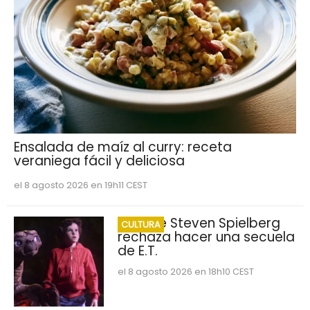
Ensalada de maíz al curry: receta
veraniega fácil y deliciosa
el 8 agosto 2026 en 19h11 CEST
Por qué Steven Spielberg
CULTURA
rechaza hacer una secuela
de E.T.
el 8 agosto 2026 en 18h10 CEST