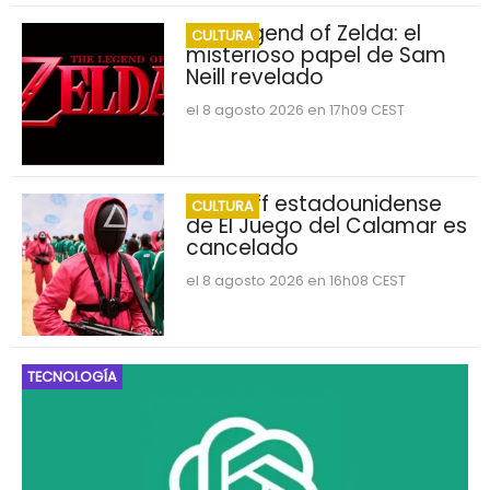
The Legend of Zelda: el
CULTURA
misterioso papel de Sam
Neill revelado
el 8 agosto 2026 en 17h09 CEST
Spin-off estadounidense
CULTURA
de El Juego del Calamar es
cancelado
el 8 agosto 2026 en 16h08 CEST
TECNOLOGÍA