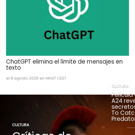
ChatGPT elimina el límite de mensajes en
texto
el 8 agosto 2026 en 14h07 CEST
CULTURA
Película
A24 rev
secreto
To Catc
Predato
CULTURA