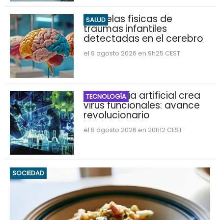
Secuelas físicas de
SALUD
traumas infantiles
detectadas en el cerebro
el 9 agosto 2026 en 9h25 CEST
Inteligencia artificial crea
TECNOLOGÍA
virus funcionales: avance
revolucionario
el 8 agosto 2026 en 20h12 CEST
SOCIEDAD