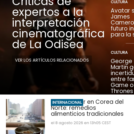
Críticas de
CULTURA
expertos a la
Avatar s
James
interpretación
Camero
futuro i
cinematográfica
para la
de La Odisea
CULTURA
VER LOS ARTÍCULOS RELACIONADOS
George R
Martin 
incerti
entre fa
Game o
Thrones
Ola de calor en Corea del
INTERNACIONAL
Norte: remedios
alimenticios tradicionales
el 8 agosto 2026 en 13h05 CEST