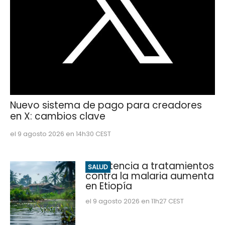
Nuevo sistema de pago para creadores
en X: cambios clave
el 9 agosto 2026 en 14h30 CEST
Resistencia a tratamientos
SALUD
contra la malaria aumenta
en Etiopía
el 9 agosto 2026 en 11h27 CEST