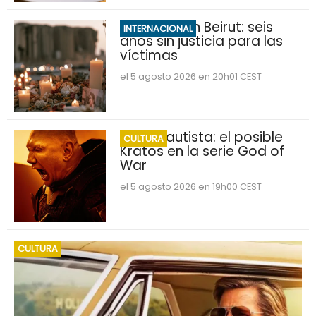
Explosión en Beirut: seis
INTERNACIONAL
años sin justicia para las
víctimas
el 5 agosto 2026 en 20h01 CEST
Dave Bautista: el posible
CULTURA
Kratos en la serie God of
War
el 5 agosto 2026 en 19h00 CEST
CULTURA