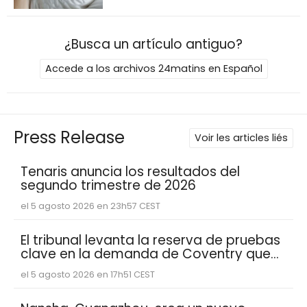
¿Busca un artículo antiguo?
Accede a los archivos 24matins en Español
Press Release
Voir les articles liés
Tenaris anuncia los resultados del
segundo trimestre de 2026
el 5 agosto 2026 en 23h57 CEST
El tribunal levanta la reserva de pruebas
clave en la demanda de Coventry que
muestran que Abacus Global
el 5 agosto 2026 en 17h51 CEST
Management se basó en estimaciones
de esperanza de vida reducidas de