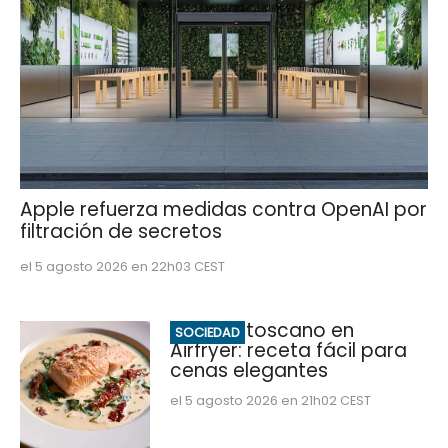
Apple refuerza medidas contra OpenAI por
filtración de secretos
el 5 agosto 2026 en 22h03 CEST
Salmón toscano en
SOCIEDAD
Airfryer: receta fácil para
cenas elegantes
el 5 agosto 2026 en 21h02 CEST