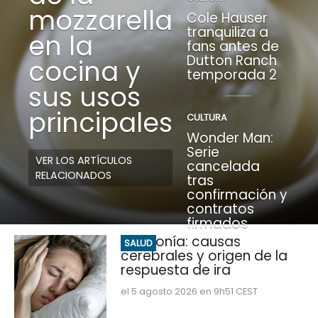
mozzarella
Cole Hauser
tranquiliza a
en la
fans antes de
Dutton Ranch
cocina y
temporada 2
sus usos
principales
CULTURA
Wonder Man:
Serie
VER LOS ARTÍCULOS
cancelada
RELACIONADOS
tras
confirmación y
contratos
firmados
Misofonía: causas
SALUD
cerebrales y origen de la
respuesta de ira
el 5 agosto 2026 en 9h51 CEST