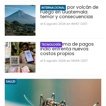
Evacuación por volcán de
INTERNACIONAL
Fuego en Guatemala:
temor y consecuencias
el 5 agosto 2026 en 15h57 CEST
UPI: El sistema de pagos
TECNOLOGÍA
indio enfrenta nuevos
costos propios
el 5 agosto 2026 en 14h56 CEST
SALUD