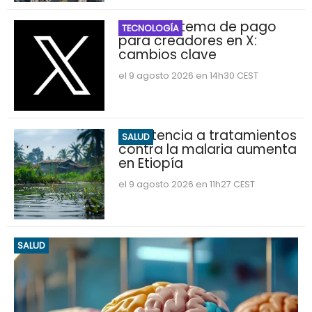
Nuevo sistema de pago
TECNOLOGÍA
para creadores en X:
cambios clave
el 9 agosto 2026 en 14h30 CEST
Resistencia a tratamientos
SALUD
contra la malaria aumenta
en Etiopía
el 9 agosto 2026 en 11h27 CEST
SALUD