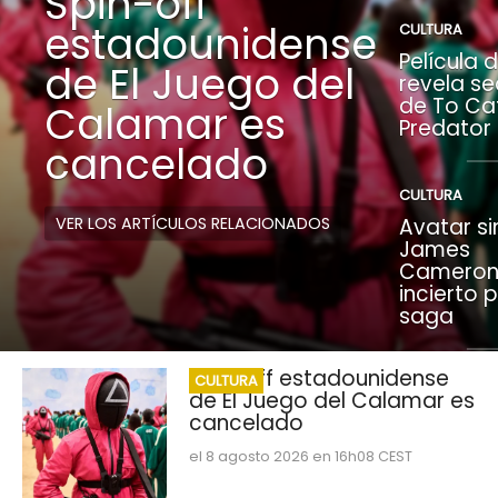
Spin-off
estadounidense
CULTURA
Película 
de El Juego del
revela se
de To Ca
Calamar es
Predator
cancelado
CULTURA
VER LOS ARTÍCULOS RELACIONADOS
Avatar si
James
Cameron:
incierto 
saga
Spin-off estadounidense
CULTURA
de El Juego del Calamar es
cancelado
el 8 agosto 2026 en 16h08 CEST