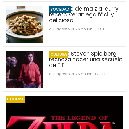
Ensalada de maíz al curry:
SOCIEDAD
receta veraniega fácil y
deliciosa
el 8 agosto 2026 en 19h11 CEST
Por qué Steven Spielberg
CULTURA
rechaza hacer una secuela
de E.T.
el 8 agosto 2026 en 18h10 CEST
CULTURA