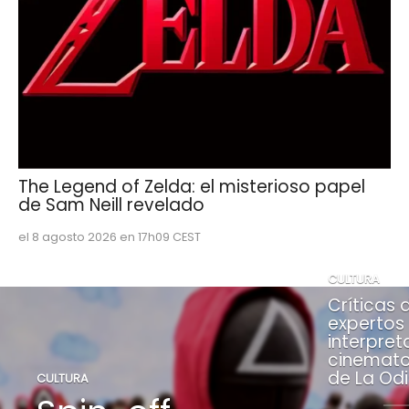
The Legend of Zelda: el misterioso papel
de Sam Neill revelado
el 8 agosto 2026 en 17h09 CEST
CULTURA
Críticas 
expertos 
interpret
cinemato
de La Od
CULTURA