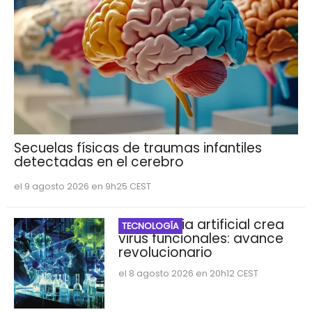
Secuelas físicas de traumas infantiles
detectadas en el cerebro
el 9 agosto 2026 en 9h25 CEST
Inteligencia artificial crea
TECNOLOGÍA
virus funcionales: avance
revolucionario
el 8 agosto 2026 en 20h12 CEST