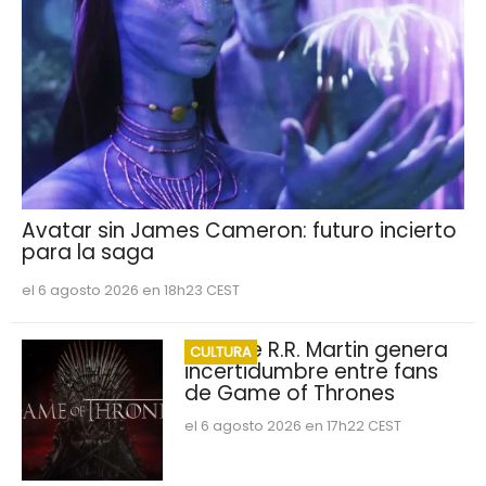
Avatar sin James Cameron: futuro incierto
para la saga
el 6 agosto 2026 en 18h23 CEST
George R.R. Martin genera
CULTURA
incertidumbre entre fans
de Game of Thrones
el 6 agosto 2026 en 17h22 CEST