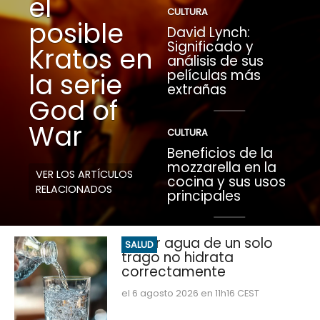
el
CULTURA
posible
David Lynch:
Significado y
Kratos en
análisis de sus
películas más
la serie
extrañas
God of
War
CULTURA
Beneficios de la
mozzarella en la
VER LOS ARTÍCULOS
cocina y sus usos
RELACIONADOS
principales
Beber agua de un solo
SALUD
trago no hidrata
correctamente
el 6 agosto 2026 en 11h16 CEST