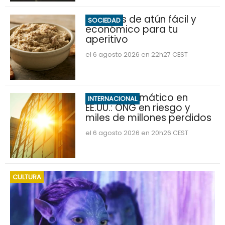
Hummus de atún fácil y
SOCIEDAD
económico para tu
aperitivo
el 6 agosto 2026 en 22h27 CEST
Impacto climático en
INTERNACIONAL
EE.UU.: ONG en riesgo y
miles de millones perdidos
el 6 agosto 2026 en 20h26 CEST
CULTURA