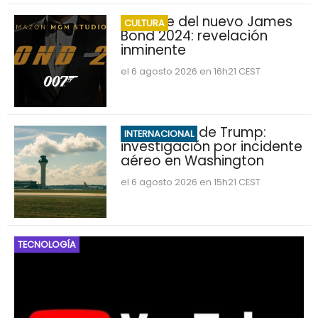
Nombre del nuevo James
CULTURA
Bond 2024: revelación
inminente
el 6 agosto 2026 en 16h21 CEST
Marine One de Trump:
INTERNACIONAL
investigación por incidente
aéreo en Washington
el 6 agosto 2026 en 15h21 CEST
TECNOLOGÍA