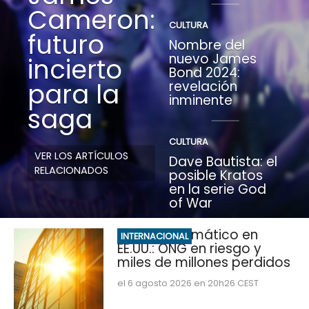
Cameron:
CULTURA
futuro
Nombre del
nuevo James
incierto
Bond 2024:
para la
revelación
inminente
saga
CULTURA
VER LOS ARTÍCULOS
Dave Bautista: el
RELACIONADOS
posible Kratos
en la serie God
of War
Impacto climático en
INTERNACIONAL
EE.UU.: ONG en riesgo y
miles de millones perdidos
el 6 agosto 2026 en 20h26 CEST