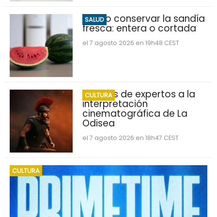
Cómo conservar la sandía
SALUD
fresca: entera o cortada
el 7 agosto 2026 en 19h48 CEST
Críticas de expertos a la
CULTURA
interpretación
cinematográfica de La
Odisea
el 7 agosto 2026 en 18h47 CEST
CULTURA