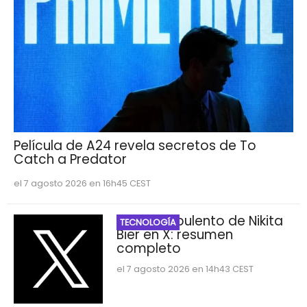
Película de A24 revela secretos de To
Catch a Predator
el 7 agosto 2026 en 16h45 CEST
El año turbulento de Nikita
TECNOLOGÍA
Bier en X: resumen
completo
el 7 agosto 2026 en 14h43 CEST