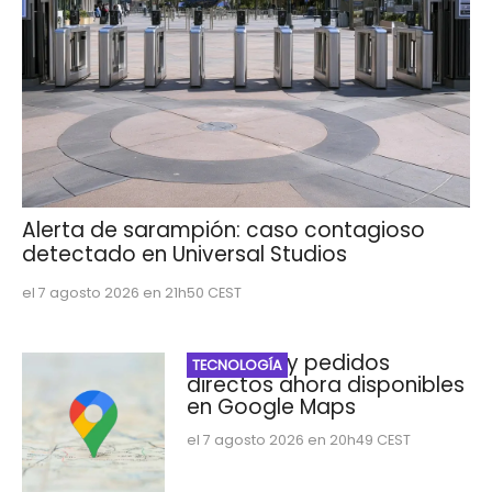
Alerta de sarampión: caso contagioso
detectado en Universal Studios
el 7 agosto 2026 en 21h50 CEST
Reservas y pedidos
TECNOLOGÍA
directos ahora disponibles
en Google Maps
el 7 agosto 2026 en 20h49 CEST