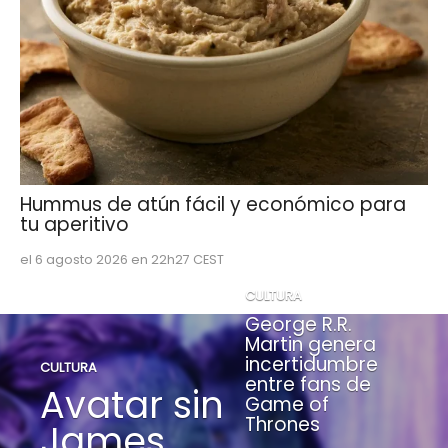
Hummus de atún fácil y económico para
tu aperitivo
el 6 agosto 2026 en 22h27 CEST
CULTURA
George R.R.
Martin genera
incertidumbre
CULTURA
entre fans de
Avatar sin
Game of
Thrones
James