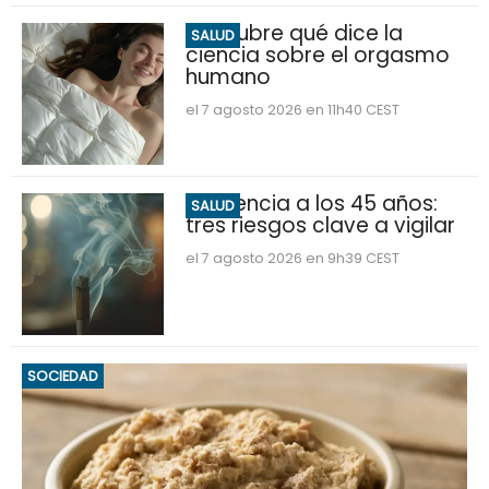
Descubre qué dice la
SALUD
ciencia sobre el orgasmo
humano
el 7 agosto 2026 en 11h40 CEST
Demencia a los 45 años:
SALUD
tres riesgos clave a vigilar
el 7 agosto 2026 en 9h39 CEST
SOCIEDAD