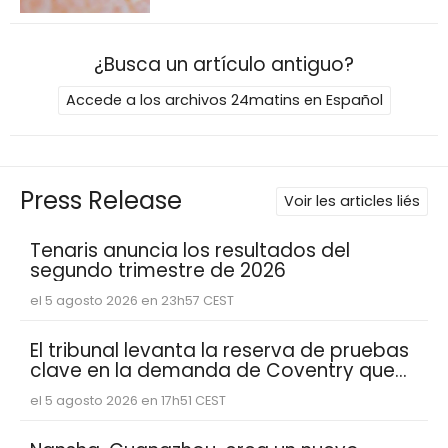
¿Busca un artículo antiguo?
Accede a los archivos 24matins en Español
Press Release
Voir les articles liés
Tenaris anuncia los resultados del
segundo trimestre de 2026
el 5 agosto 2026 en 23h57 CEST
El tribunal levanta la reserva de pruebas
clave en la demanda de Coventry que
muestran que Abacus Global
el 5 agosto 2026 en 17h51 CEST
Management se basó en estimaciones
de esperanza de vida reducidas de