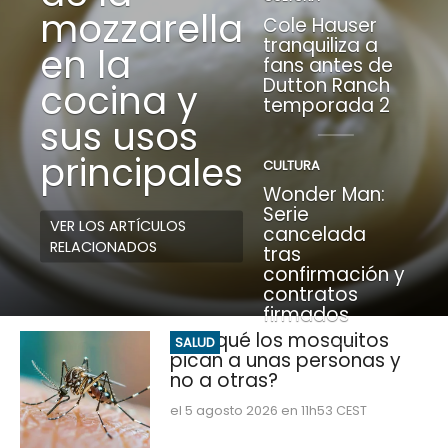
mozzarella
Cole Hauser
tranquiliza a
en la
fans antes de
Dutton Ranch
cocina y
temporada 2
sus usos
principales
CULTURA
Wonder Man:
Serie
VER LOS ARTÍCULOS
cancelada
RELACIONADOS
tras
confirmación y
contratos
firmados
¿Por qué los mosquitos
SALUD
pican a unas personas y
no a otras?
el 5 agosto 2026 en 11h53 CEST