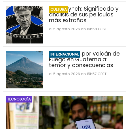
David Lynch: Significado y
CULTURA
análisis de sus películas
más extrañas
el 5 agosto 2026 en 16h58 CEST
Evacuación por volcán de
INTERNACIONAL
Fuego en Guatemala:
temor y consecuencias
el 5 agosto 2026 en 15h57 CEST
TECNOLOGÍA