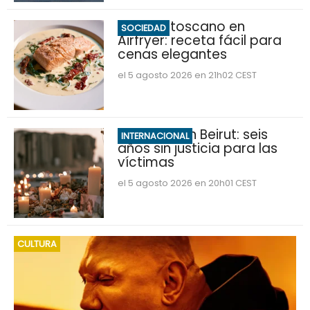
Salmón toscano en
SOCIEDAD
Airfryer: receta fácil para
cenas elegantes
el 5 agosto 2026 en 21h02 CEST
Explosión en Beirut: seis
INTERNACIONAL
años sin justicia para las
víctimas
el 5 agosto 2026 en 20h01 CEST
CULTURA