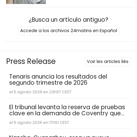
¿Busca un artículo antiguo?
Accede a los archivos 24matins en Español
Press Release
Voir les articles liés
Tenaris anuncia los resultados del
segundo trimestre de 2026
el 5 agosto 2026 en 23h57 CEST
El tribunal levanta la reserva de pruebas
clave en la demanda de Coventry que
muestran que Abacus Global
el 5 agosto 2026 en 17h51 CEST
Management se basó en estimaciones
de esperanza de vida reducidas de