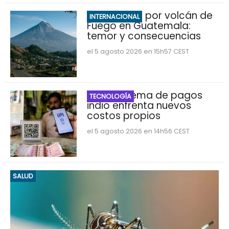
Evacuación por volcán de
INTERNACIONAL
Fuego en Guatemala:
temor y consecuencias
el 5 agosto 2026 en 15h57 CEST
UPI: El sistema de pagos
TECNOLOGÍA
indio enfrenta nuevos
costos propios
el 5 agosto 2026 en 14h56 CEST
SALUD