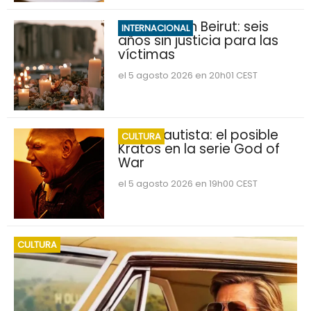
Explosión en Beirut: seis
INTERNACIONAL
años sin justicia para las
víctimas
el 5 agosto 2026 en 20h01 CEST
Dave Bautista: el posible
CULTURA
Kratos en la serie God of
War
el 5 agosto 2026 en 19h00 CEST
CULTURA