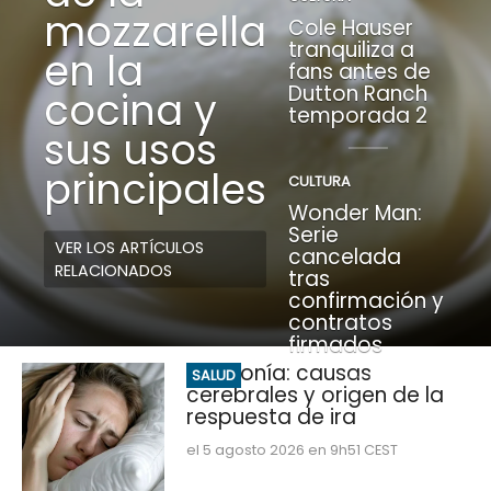
mozzarella
Cole Hauser
tranquiliza a
en la
fans antes de
Dutton Ranch
cocina y
temporada 2
sus usos
principales
CULTURA
Wonder Man:
Serie
VER LOS ARTÍCULOS
cancelada
RELACIONADOS
tras
confirmación y
contratos
firmados
Misofonía: causas
SALUD
cerebrales y origen de la
respuesta de ira
el 5 agosto 2026 en 9h51 CEST