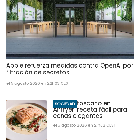
Apple refuerza medidas contra OpenAI por
filtración de secretos
el 5 agosto 2026 en 22h03 CEST
Salmón toscano en
SOCIEDAD
Airfryer: receta fácil para
cenas elegantes
el 5 agosto 2026 en 21h02 CEST