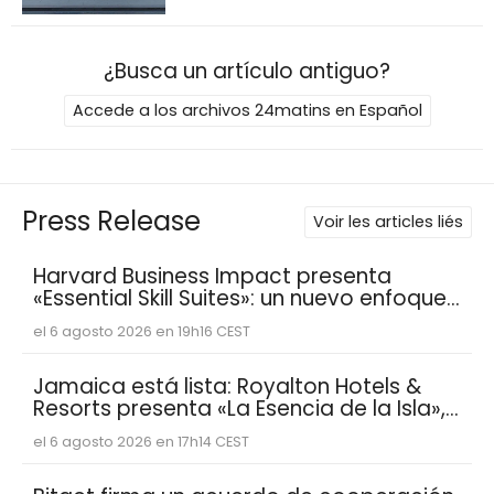
¿Busca un artículo antiguo?
Accede a los archivos 24matins en Español
Press Release
Voir les articles liés
Harvard Business Impact presenta
«Essential Skill Suites»: un nuevo enfoque
sobre cómo los estudiantes aprenden y
el 6 agosto 2026 en 19h16 CEST
desarrollan las competencias
personales distintivas que demandan
las empresas
Jamaica está lista: Royalton Hotels &
Resorts presenta «La Esencia de la Isla»,
una experiencia vacacional para
el 6 agosto 2026 en 17h14 CEST
familias