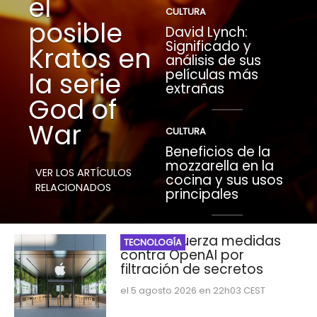
el
CULTURA
posible
David Lynch:
Significado y
Kratos en
análisis de sus
películas más
la serie
extrañas
God of
War
CULTURA
Beneficios de la
mozzarella en la
VER LOS ARTÍCULOS
cocina y sus usos
RELACIONADOS
principales
Apple refuerza medidas
TECNOLOGÍA
contra OpenAI por
filtración de secretos
el 5 agosto 2026 en 22h03 CEST