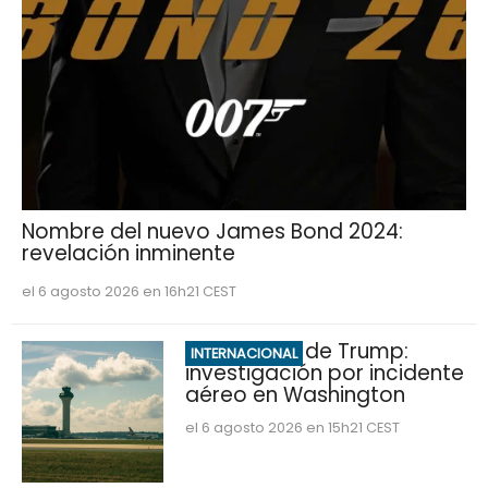
Nombre del nuevo James Bond 2024:
revelación inminente
el 6 agosto 2026 en 16h21 CEST
Marine One de Trump:
INTERNACIONAL
investigación por incidente
aéreo en Washington
el 6 agosto 2026 en 15h21 CEST