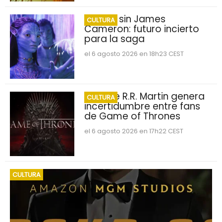
Avatar sin James
CULTURA
Cameron: futuro incierto
para la saga
el 6 agosto 2026 en 18h23 CEST
George R.R. Martin genera
CULTURA
incertidumbre entre fans
de Game of Thrones
el 6 agosto 2026 en 17h22 CEST
CULTURA