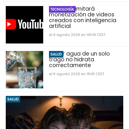
YouTube limitará
TECNOLOGÍA
monetización de videos
creados con inteligencia
artificial
el 6 agosto 2026 en 14h19 CEST
Beber agua de un solo
SALUD
trago no hidrata
correctamente
el 6 agosto 2026 en 11h16 CEST
SALUD