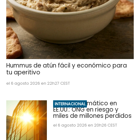
Hummus de atún fácil y económico para
tu aperitivo
el 6 agosto 2026 en 22h27 CEST
Impacto climático en
INTERNACIONAL
EE.UU.: ONG en riesgo y
miles de millones perdidos
el 6 agosto 2026 en 20h26 CEST