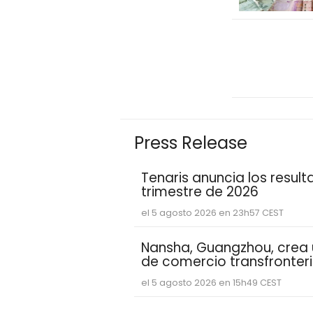
Press Release
Tenaris anuncia los resul
trimestre de 2026
el 5 agosto 2026 en 23h57 CEST
Nansha, Guangzhou, crea
de comercio transfronter
mundo con nuevas oport
el 5 agosto 2026 en 15h49 CEST