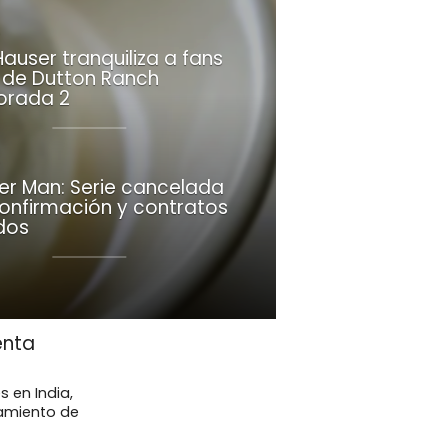
auser tranquiliza a fans
 de Dutton Ranch
orada 2
r Man: Serie cancelada
confirmación y contratos
dos
enta
s en India,
iamiento de