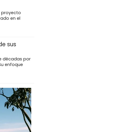
o proyecto
rado en el
 de sus
te décadas por
. Su enfoque