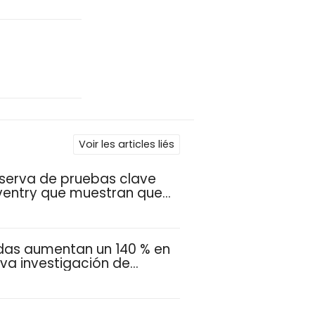
Voir les articles liés
reserva de pruebas clave
entry que muestran que
ement se basó en
ranza de vida reducidas
rror a los inversionistas
das aumentan un 140 % en
va investigación de
mercado