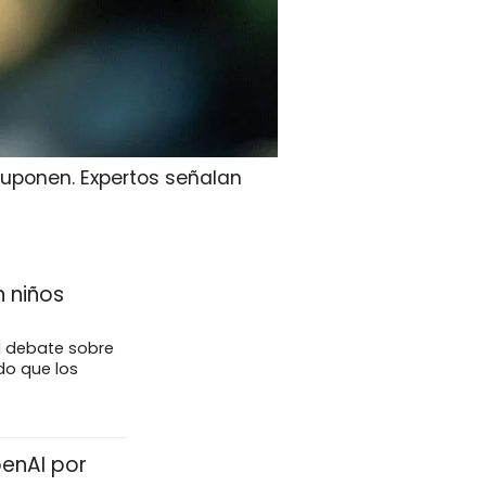
suponen. Expertos señalan
 niños
l debate sobre
ndo que los
enAI por