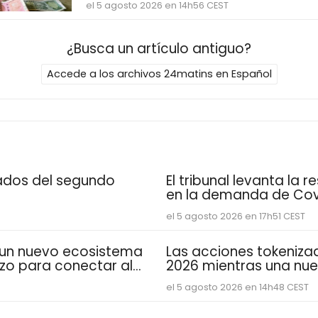
el 5 agosto 2026 en 14h56 CEST
¿Busca un artículo antiguo?
Accede a los archivos 24matins en Español
tados del segundo
El tribunal levanta la 
en la demanda de Cov
Abacus Global Manag
el 5 agosto 2026 en 17h51 CEST
estimaciones de espe
de Lapetus e indujo a e
 un nuevo ecosistema
Las acciones tokeniza
izo para conectar al
2026 mientras una nue
unidades
DeFiLlama analiza el 
el 5 agosto 2026 en 14h48 CEST