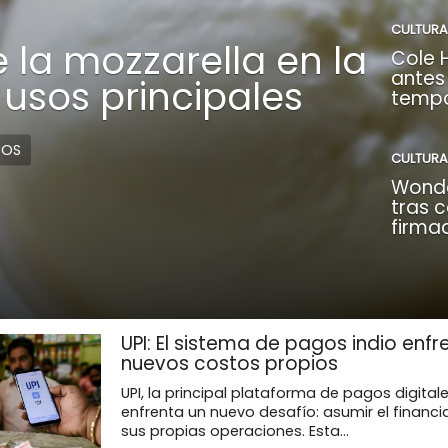
CULTURA
e la mozzarella en la
Cole H
antes
 usos principales
temp
DOS
CULTURA
Wonde
tras 
firma
UPI: El sistema de pagos indio enfr
nuevos costos propios
UPI, la principal plataforma de pagos digitale
enfrenta un nuevo desafío: asumir el financ
sus propias operaciones. Esta...