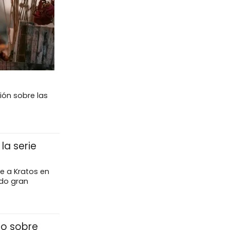
ión sobre las
la serie
te a Kratos en
do gran
no sobre